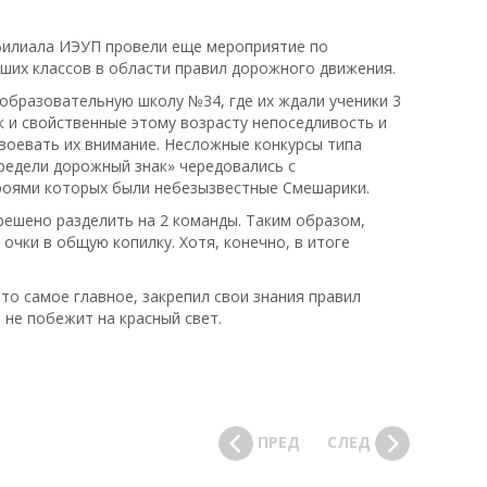
филиала ИЭУП провели еще мероприятие по
ших классов в области правил дорожного движения.
 образовательную школу №34, где их ждали ученики 3
к и свойственные этому возрасту непоседливость и
авоевать их внимание. Несложные конкурсы типа
редели дорожный знак» чередовались с
роями которых были небезызвестные Смешарики.
решено разделить на 2 команды. Таким образом,
очки в общую копилку. Хотя, конечно, в итоге
что самое главное, закрепил свои знания правил
 не побежит на красный свет.
ПРЕД
СЛЕД