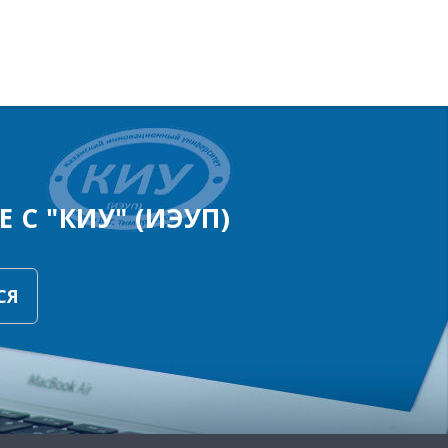
 С "КИУ" (ИЭУП)
СЯ