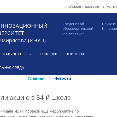
ПРИЁМНАЯ КОМИССИЯ
СТУДЕН
Сведения об
Наука и
 ИННОВАЦИОННЫЙ
образовательной
Иннова
ВЕРСИТЕТ
организации
Тимирясова (ИЭУП)
ФАКУЛЬТЕТЫ
КОЛЛЕДЖ
НОВОСТИ
ЬНАЯ СРЕДА
Главная
Новости
ли акцию в 34-й школе
филиала ИЭУП провели еще мероприятие по
ших классов в области правил дорожного движения.