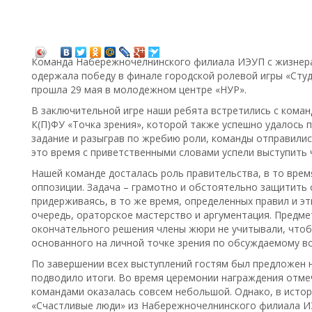
Команда Набережночелнинского филиала ИЭУП с жизнер
одержала победу в финале городской ролевой игры «Студ
прошла 29 мая в молодежном центре «НУР».
В заключительной игре наши ребята встретились с кома
К(П)ФУ «Точка зрения», которой также успешно удалось 
задание и разыграв по жребию роли, команды отправились
это время с приветственными словами успели выступить
Нашей команде досталась роль правительства, в то время
оппозиции. Задача – грамотно и обстоятельно защитить 
придерживаясь, в то же время, определенных правил и эт
очередь, ораторское мастерство и аргументация. Предмет
окончательного решения члены жюри не учитывали, чтоб
основанного на личной точке зрения по обсуждаемому во
По завершении всех выступлений гостям был предложен 
подводило итоги. Во время церемонии награждения отме
командами оказалась совсем небольшой. Однако, в исто
«Счастливые люди» из Набережночелнинского филиала ИЭ