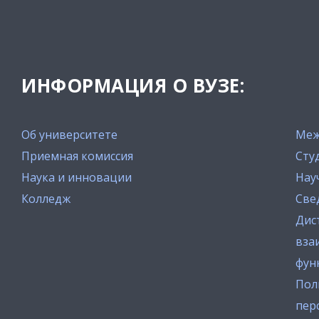
ИНФОРМАЦИЯ О ВУЗЕ:
Об университете
Меж
Приемная комиссия
Сту
Наука и инновации
Нау
Колледж
Све
Дис
вза
фун
Пол
пер