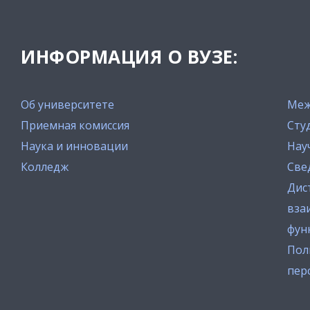
ИНФОРМАЦИЯ О ВУЗЕ:
Об университете
Меж
Приемная комиссия
Сту
Наука и инновации
Нау
Колледж
Све
Дис
вза
фун
Пол
пер