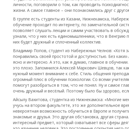
личности, поговорили о том, как проводить психодиагнос
жизни. А самое главное – они познакомились друг с друго
В группе есть студенты из Казани, Нижнекамска, Набере
обучение проходит по интернету, по замечательной сист
позволяет слушать лекции и самим участвовать в обсужд
узнали, что у них есть единомышленники, что в Венгрию 
них будет дружный и сплоченный коллектив.
Владимир Попов, студент из Набережных Челнов: «Хотя за
понравились своей простотой и доступностью. Без каких-
ясно и интересно. А это, как я думаю, главное в обучении
это плохо. Запомнился Алексей Маркович Шевцов, так как
нужный момент внимание к себе. Стиль общения преподав
огромный плюс в обучении психологии. Со всеми учителям
помогут разобраться в том, что не понял. Ну и самое глав
очень дружный и весёлый. Поэтому было бы здорово, есл
Айсылу Вахитова, студентка из Нижнекамска: «Многие ме
учусь на втором факультете, это же дополнительное врем
невероятная возможность обучиться в Европе и получит
знакомые и друзья. Это другая обстановка, другая страна
интересный предмет, который охватывает все сферы деят
это изучение человека. Это постоянные открытия чего-то