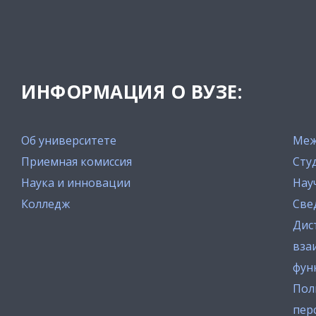
ИНФОРМАЦИЯ О ВУЗЕ:
Об университете
Меж
Приемная комиссия
Сту
Наука и инновации
Нау
Колледж
Све
Дис
вза
фун
Пол
пер