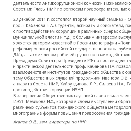
деятельности Антикоррупционной комиссии Нижнекамско
Советник Главы НМР по вопросам правоохранительных о
23 декабря 2011 г. состоялся второй научный семинар –
проф. Кабанова П.А. Студенты, аспираты и соискатели, п
с противодействием коррупции в различных сферах общес
муниципальной власти и т.д.) с большим интересом выслу
является автором известной в России монографии «Поли
реформирования российской государственности на рубеже
Д.К.), а также членом рабочей группы по взаимодействи
Президиума Совета при Президенте РФ по противодейств
и практической деятельности проф. Кабанова П.А. позво
взаимодействия институтов гражданского общества с ор
тему Общественных слушаний продолжили Иванова О.В. –
аппарата Совета НМР, Хайрутдинова Л.Р., Силаева Н.А., 
противодействия коррупции ИЭУП.
В завершении Общественных слушаний слово взяла член
ИЭУП Мезикова И.Х., которая в своем выступлении обра
различных субъектов гражданского общества методологи
многогранные формы повышения правосознания граждан 
Агапов О.Д., зам. директора по НИР