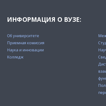
ИНФОРМАЦИЯ О ВУЗЕ:
Об университете
Меж
Приемная комиссия
Сту
Наука и инновации
Нау
Колледж
Све
Дис
вза
фун
Пол
пер