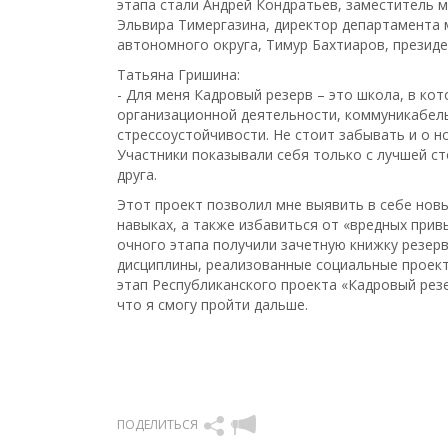
этапа стали Андрей Кондратьев, заместитель м
Эльвира Тимергазина, директор департамента
автономного округа, Тимур Бахтиаров, презид
Татьяна Гришина:
- Для меня Кадровый резерв – это школа, в ко
организационной деятельности, коммуникабель
стрессоустойчивости. Не стоит забывать и о н
Участники показывали себя только с лучшей ст
друга.
Этот проект позволил мне выявить в себе нов
навыках, а также избавиться от «вредных привы
очного этапа получили зачетную книжку резерв
дисциплины, реализованные социальные проекты
этап Республиканского проекта «Кадровый резе
что я смогу пройти дальше.
ПОДЕЛИТЬСЯ