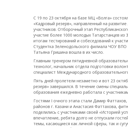
С 19 по 23 октября на базе МЦ «Волга» состоя
«Кадровый резерв», направленный на развитие
участников. Отборочный этап Республиканского
участие более 1000 молодых Татарстанцев из 
итогам тестирований и собеседований к участи
Студентка Зеленодольского филиала ЧОУ ВПО «И
Татьяна Гришина вошла в их число.
Главным тренером пятидневной образовательн
технолог, начальник отдела подготовки волон
специалист Международного образовательного
Пять дней пролетели незаметно и вот 23 октяб
резерв» завершился. В течение смены специал
образования ежедневно работала с участникам
Гостями I очного этапа стали Дамир Фаттахов
районов г. Казани и Анастасия Фаттахова, фит
поделились с участниками своей «Историей усп
впечатление, ребята долго не отпускали госте
темы, касающиеся как личной сферы, так и суг