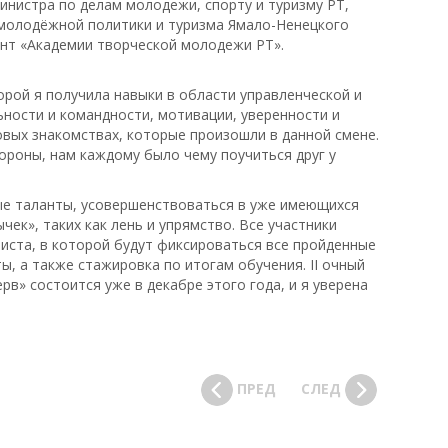
инистра по делам молодежи, спорту и туризму РТ,
 молодёжной политики и туризма Ямало-Ненецкого
ент «Академии творческой молодежи РТ».
торой я получила навыки в области управленческой и
ности и командности, мотивации, уверенности и
овых знакомствах, которые произошли в данной смене.
ороны, нам каждому было чему поучиться друг у
ые таланты, усовершенствоваться в уже имеющихся
чек», таких как лень и упрямство. Все участники
иста, в которой будут фиксироваться все пройденные
, а также стажировка по итогам обучения. II очный
рв» состоится уже в декабре этого года, и я уверена
ПРЕД
СЛЕД