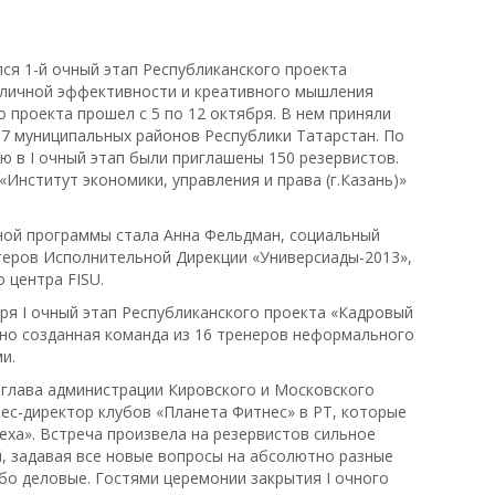
лся 1-й очный этап Республиканского проекта
 личной эффективности и креативного мышления
 проекта прошел с 5 по 12 октября. В нем приняли
37 муниципальных районов Республики Татарстан. По
ю в I очный этап были приглашены 150 резервистов.
нститут экономики, управления и права (г.Казань)»
ой программы стала Анна Фельдман, социальный
теров Исполнительной Дирекции «Универсиады-2013»,
 центра FISU.
ря I очный этап Республиканского проекта «Кадровый
ьно созданная команда из 16 тренеров неформального
и.
, глава администрации Кировского и Московского
нес-директор клубов «Планета Фитнес» в РТ, которые
еха». Встреча произвела на резервистов сильное
й, задавая все новые вопросы на абсолютно разные
убо деловые. Гостями церемонии закрытия I очного