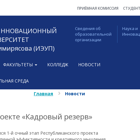
ПРИЁМНАЯ КОМИССИЯ
СТУДЕН
Сведения об
Наука и
 ИННОВАЦИОННЫЙ
образовательной
Иннова
ВЕРСИТЕТ
организации
Тимирясова (ИЭУП)
ФАКУЛЬТЕТЫ
КОЛЛЕДЖ
НОВОСТИ
ЬНАЯ СРЕДА
Главная
Новости
оекте «Кадровый резерв»
лся 1-й очный этап Республиканского проекта
 личной эффективности и креативного мышления