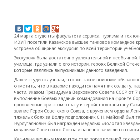
24 марта студенты факультета сервиса, туризма и техно
ИЭУП посетили Казанское высшее танковое командное кр
устроена обширная экскурсия по всей территории учебно
Экскурсия была достаточно увлекательной и необычной. 
училища, где узнали о его истории, героях Великой Отеч
которые являлись выпускниками данного заведения.
Далее студенты узнали, что же такое воинские обязанност
отметить, что в казарме находится памятник солдату, на
части. Указом Президиума Верховного Совета СССР от 7 
выполнение боевых заданий командования на фронте бо
проявленные при этом отвагу и геройство» капитану Сах
звание Героя Советского Союза, с вручением ордена Лени
тяжелых боях за Волгу подполковник С.Н. Майский был тя
Нурлугаянович был награжден медалью «Золотая Звезда»
медалями Советского Союза и навечно зачислен в списки 
Кульминационным моментом стал показ военной техники 