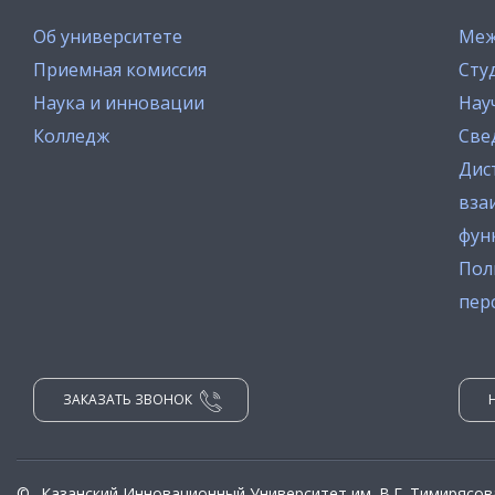
Об университете
Меж
Приемная комиссия
Сту
Наука и инновации
Нау
Колледж
Све
Дис
вза
фун
Пол
пер
ЗАКАЗАТЬ ЗВОНОК
©
Казанский Инновационный Университет им. В.Г. Тимирясов