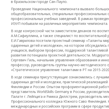
в бразильском городе Сан-Пауло.
Проведение Национального чемпионата вызвало большой
общеобразовательных, специальных профессиональных 
профессиональных учебных заведений. В рамках проведени
ИЭУП побывали на различных мероприятиях чемпионата.
В ходе конгрессной части заместители деканов по воспи
А.М.Сафиуллина, а также специалист по воспитательной
Е.И.Гаврилова посетили проектный семинар «Таланты мир
одаренных детей и молодежи», на котором обсуждались 
учащихся, выбором профессии, поддержкой талантливой
развития потенциала проектной деятельности. Модерат
Сергевич Гиль, начальник управления образования и иннов
профессор, руководитель группы научно-методического 
«Стратегическое управление талантами в РТ на 2015-2020 
В ходе семинара присутствующие ознакомились с лучшим
одаренных детей и молодежи, практической реализацией
Финляндии и России. Опытом профориентационной работы
представитель WorldSkills Germany в России, руководит
Палате г. Лейпцига и Риикка Диллстрем, руководитель м
Профессионального колледжа Южного Саво Финляндия. Н
международных и российских программ в сфере продукти