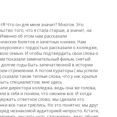
!!! Что он для меня значит? Многое. Это
ство того, что я стала старше, а значит, на
 Именно об этом нам рассказали
нческих билетов и зачетных книжек. Нам
курсники с гордостью рассказали о колледже,
свою семью. И чтобы подтвердить свои слова о
нам показали замечательный фильм, снятый
а долгие годы быть запечатленной в истории
воем стремлении. А потом кураторы ( мы успели
 сказали такие теплые слова, что у нас крылья
 быть специалистом, мне здесь
али директора колледжа, ведь она же голова,
ли в себя и поняли, что сможем все. И когда
ержать ответное слово, мы сделали это
нки все-таки тряслись. Но это понятно: мы друг
перед незнакомой аудиторией непросто. Кстати,
товились, мы чуть-чуть сдружились, ведь общее