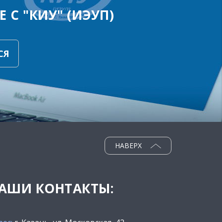
 С "КИУ" (ИЭУП)
СЯ
НАВЕРХ
АШИ КОНТАКТЫ: