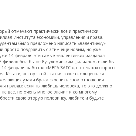
оторый отмечают практически все и практически
илиал Института экономики, управления и права.
студентам было предложено написать «валентинку»
ли просто поздравить с этим еще новым, но уже
уже 14 февраля эти самые «валентинки» раздавал
кий филиал был бы не Бугульминским филиалом, если бы
: 14 февраля работал «МЕГА ЗАГС!», в стенах которого
я. Кстати, автор этой статьи тоже окольцевался.
желающих узами брака скрепить свои отношения.
доля правды: если ты любишь человека, то это должно
 не все, но очень многое значит и ко многому
брести свою вторую половинку, любите и будьте