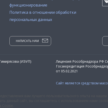
функционирование
Политика в отношении обработки
персональных данных
НАПИСАТЬ НАМ
 Тимирясова (ИЭУП)
Лицензия Рособрнадзора РФ Се
Госаккредитация Рособрнадзор
от 05.02.2021
Сайт является средством мас
редоставления вам лучшего пользовательского опыта на нашем 
ть данный сайт, вы соглашаетесь с использованием нами cooki
а Cookie
.