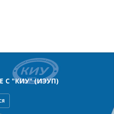
 С "КИУ" (ИЭУП)
СЯ