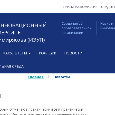
ПРИЁМНАЯ КОМИССИЯ
СТУДЕН
Сведения об
Наука и
 ИННОВАЦИОННЫЙ
образовательной
Иннова
ВЕРСИТЕТ
организации
Тимирясова (ИЭУП)
ФАКУЛЬТЕТЫ
КОЛЛЕДЖ
НОВОСТИ
ЬНАЯ СРЕДА
Главная
Новости
П
оторый отмечают практически все и практически
илиал Института экономики, управления и права.