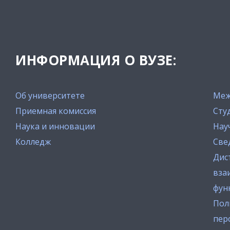
ИНФОРМАЦИЯ О ВУЗЕ:
Об университете
Меж
Приемная комиссия
Сту
Наука и инновации
Нау
Колледж
Све
Дис
вза
фун
Пол
пер