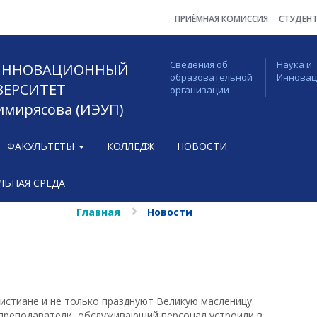
ПРИЁМНАЯ КОМИССИЯ
СТУДЕН
Сведения об
Наука и
 ИННОВАЦИОННЫЙ
образовательной
Иннова
ВЕРСИТЕТ
организации
Тимирясова (ИЭУП)
ФАКУЛЬТЕТЫ
КОЛЛЕДЖ
НОВОСТИ
ЬНАЯ СРЕДА
Главная
Новости
ристиане и не только празднуют Великую масленицу.
, преподаватели, обслуживающий персонал устроили в