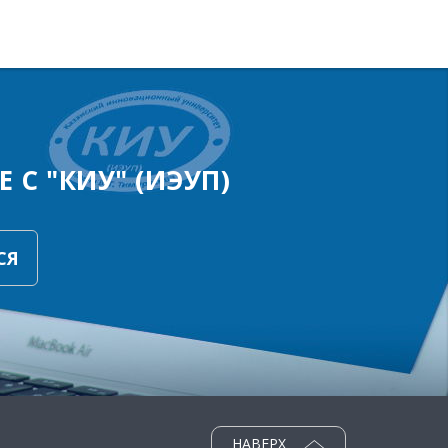
 С "КИУ" (ИЭУП)
СЯ
НАВЕРХ