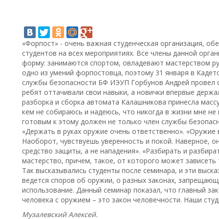
«Форпост» - очень важная студенческая организация, о
студентов на всех мероприятиях. Все члены данной орга
форму: занимаются спортом, овладевают мастерством ру
одно из умений форпостовца, поэтому 31 января в Кадетс
службы безопасности БФ ИЭУП Горбунов Андрей провел се
ребят оттачивали свои навыки, а новички впервые держал
разборка и сборка автомата Калашникова принесла массу
кем не собираюсь и надеюсь, что никогда в жизни мне не
готовым к этому должен не только член службы безопасн
«Держать в руках оружие очень ответственно». «Оружие в
Наоборот, чувствуешь уверенность и покой. Наверное, о
средство защиты, а не нападения». «Разбирать и разбира
мастерство, причем, такое, от которого может зависеть 
Так высказывались студенты после семинара, и эти выск
ведется споров об оружии, о разных законах, запрещающ
использование. Данный семинар показал, что главный за
человека с оружием – это закон человечности. Наши сту
Музалевский Алексей.