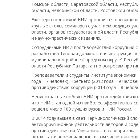
Томской области, Саратовской области, Республ
области, Челябинской области, Ростовской облас
Ежегодно под эгидой НИИ проводятся посвященн
круглые столы, семинары) с участием ведущих у
власти, органов государственной власти Респуб
и научно-практических изданиях.
Сотрудниками НИИ противодействия коррупции с
разработана Типовая должностная инструкция по
муниципальном районе (городском округе) Респу
власти Республики Татарстан по вопросам проти
Преподаватели и студенты Института экономики, 
года – 7 человек), Третьего (2012 года – 9 челов
противодействию коррупции (2014 года – 8 челове
Неоднократные победы НИИ противодействия корр
что НИИ стал одной из наиболее эффективных со
вошел в число 100 лучших вузов и НИИ России.
В 2014 году вышел в свет Терминологический сл
антикоррупционной деятельности авторов и соде
противодействия ей. Уникальность словаря закл
актах, так и неофициальные, в том числе жаргон