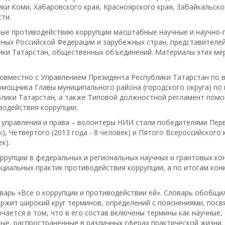
ики Коми, Хабаровского края, Красноярского края, Забайкальск
ти.
ые противодействию коррупции масштабные научные и научно-п
ченых Российской Федерации и зарубежных стран, представителе
лики Татарстан, общественных объединений. Материалы этих м
овместно с Управлением Президента Республики Татарстан по 
мощника Главы муниципального района (городского округа) по
блики Татарстан, а также Типовой должностной регламент пом
водействия коррупции.
управления и права – волонтеры НИИ стали победителями Первог
ек), Четвертого (2013 года - 8 человек) и Пятого Всероссийског
к).
упции в федеральных и региональных научных и грантовых кон
циальных практик противодействия коррупции, а по итогам конк
оварь «Все о коррупции и противодействии ей». Словарь обобщи
ржит широкий круг терминов, определений с пояснениями, пос
ючается в том, что в его состав включены термины как научные
ные, распространенные в различных сферах практической жизни.