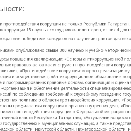
ьности:
противодействия коррупции не только Республики Татарстан, н
 коррупции 15 научных сотрудников-волонтеров, из них 4 доктор
ократные победители конкурсов на получение грантов для нек
никами опубликовано свыше 300 научных и учебно-методически
урсы повышения квалификации: «Основы антикоррупционной пол
вных правовых актов как инструмент противодействия коррупц
литики», «Противодействие коррупции: вопросы реализации му
зации и осуществления», «Антикоррупционное образование: воп
е и программирование: правовые основы, организация и оценка
, «Организация и обеспечение деятельности специализированн
миссий по соблюдению требований к служебному поведению госу
ственная политика в области противодействия коррупции», «Пр
Основы профилактики коррупции в органах внутренних дел», «Пр
низмы противодействия коррупции в Федеральной миграционной
ственной власти Республики Татарстан», «Актуальные вопросы п
 государственных и муниципальных служащих, а также предста
радской области, Иркутской области, Нижегородской области, Р