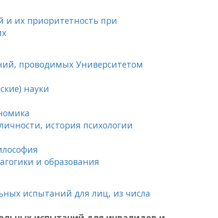
й и их приоритетность при
их
ний, проводимых Университетом
ские) науки
ономика
 личности, история психологии
илософия
дагогики и образования
ьных испытаний для лиц, из числа
ельных испытаний для инвалидов и