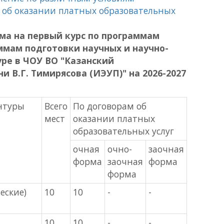
м об оказании платных образовательных
ма на первый курс по программам
ммам подготовки научных и научно-
уре в ЧОУ ВО "Казанский
 В.Г. Тимирясова (ИЭУП)" на 2026-2027
нтуры
Всего
По договорам об
мест
оказании платных
образовательных услуг
очная
очно-
заочная
форма
заочная
форма
форма
еские)
10
10
-
-
10
10
-
-