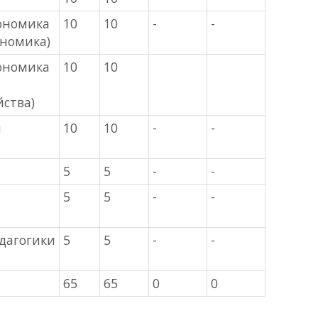
кономика
10
10
-
-
ономика)
кономика
10
10
ства)
я
10
10
-
-
5
5
-
-
5
5
-
-
едагогики
5
5
-
-
65
65
0
0