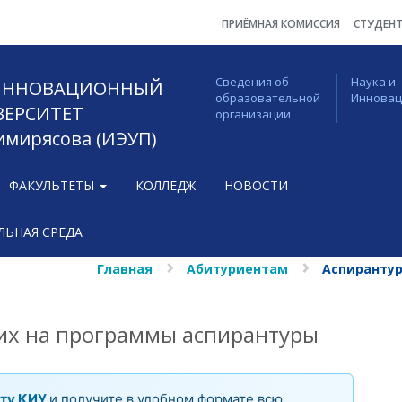
ПРИЁМНАЯ КОМИССИЯ
СТУДЕН
Сведения об
Наука и
 ИННОВАЦИОННЫЙ
образовательной
Иннова
ВЕРСИТЕТ
организации
Тимирясова (ИЭУП)
ФАКУЛЬТЕТЫ
КОЛЛЕДЖ
НОВОСТИ
ЬНАЯ СРЕДА
Главная
Абитуриентам
Аспиранту
х на программы аспирантуры
ту КИУ
и получите в удобном формате всю