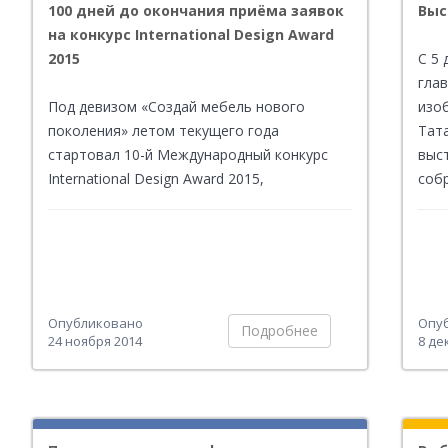
100 дней до окончания приёма заявок
Выс
на конкурс International Design Award
2015
С 5 
гла
Под девизом «Создай мебель нового
изо
поколения» летом текущего года
Тат
стартовал 10-й Международный конкурс
выс
International Design Award 2015,
соб
организаторами которого выступили
муз
компании Hettich и REHAU. Ровно через 100
Пете
дней, 1 марта 2015 года, будет закончен
100
прием заявок и члены жюри начнут свою
300
работу по отбору лучших разработок,
поб
представленных студентами в этом году.
Опубликовано
Опу
Подробнее
24 ноября 2014
8 де
Но пока прием заявок продолжается,
успейте отправить свою работу - <a
href="
http://www.internationaldesignaward.com/user/register
target="_blank"><strong>по ссылке</strong>
</a>.