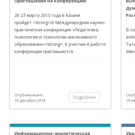
Приглашение на конференцию
Выб
Дум
26-27 марта 2015 года в Казани
Рос
пройдет <strong>III Международная научно-
практическая конференция «Педагогика,
В с
психология и технологии инклюзивного
изб
образования»</strong>. К участию в работе
Тата
конференции приглашаются
Мин
педагогические и социальные работники,
Рес
руководители ведомств и министерств,
инф
политики и общественные деятели, все,
сту
кому интересна эта проблема.
обу
деп
Фед
Опубликовано
Опу
Подробнее
19 декабря 2014
19 и
Фед
Пре
— м
Информационно-аналитическая
Ува