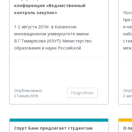
конференция «Ведомственный
контроль закупок»
Пос
при
1-2 августа 2016г. в Казанском
и н
инновационном университете имени
наб
В.Г.Тимирясова (ИЭУП) Министерство
ста
образования и науки Российской
меж
Федерации проводит информационно-
аналитическую конференцию
«Ведомственный контроль закупок» в
рамках действующей системы
ведомственного контроля Министерства
образования и науки РФ в сфере закупок
Опубликовано
Опу
Подробнее
27 июля 2016
2 ав
товаров, работ и услуг.
Спурт Банк предлагает студентам
О п