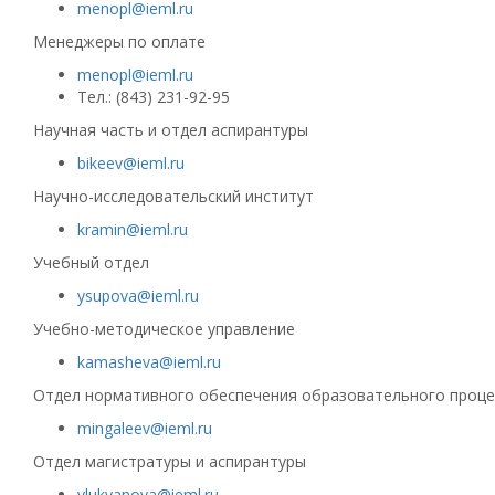
menopl@ieml.ru
Менеджеры по оплате
menopl@ieml.ru
Тел.: (843) 231-92-95
Научная часть и отдел аспирантуры
bikeev@ieml.ru
Научно-исследовательский институт
kramin@ieml.ru
Учебный отдел
ysupova@ieml.ru
Учебно-методическое управление
kamasheva@ieml.ru
Отдел нормативного обеспечения образовательного проце
mingaleev@ieml.ru
Отдел магистратуры и аспирантуры
vlukyanova@ieml.ru