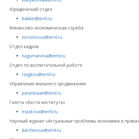
Юридический отдел
babkin@ieml.ru
Финансово-экономическая служба
vorontsova@ieml.ru
Отдел кадров
nagumanova@ieml.ru
Отдел по воспитательной работе
rzagitov@ieml.ru
Управление внешнего продвижения
paraninaae@ieml.ru
Газета «Вести института»
mazitova@ieml.ru
Научный журнал «Актуальные проблемы экономики и права
darchinova@ieml.ru