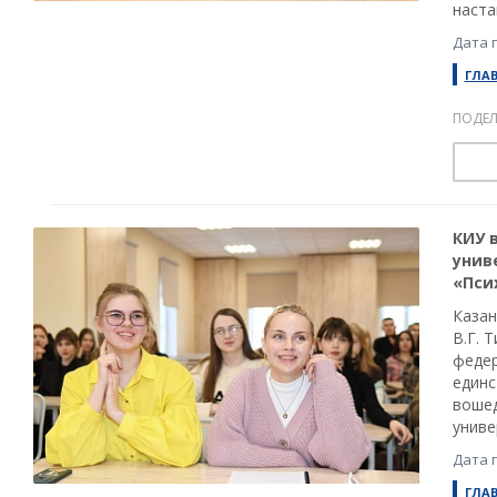
наста
Дата 
ГЛА
ПОДЕЛ
КИУ 
унив
«Пси
Казан
В.Г. 
федер
единс
вошед
униве
Дата 
ГЛА