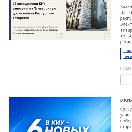
Казан
В.Г. 
респу
Элект
Татар
тольк
регио
ГЛА
ПРЕ
ПОДЕЛ
В КИ
Сразу
униве
побед
старт