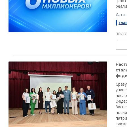
грант
реали
Дата 
ГЛА
ПОДЕЛ
Наст
стал
феде
Сразу
униве
число
федер
Экспе
посвя
патри
также