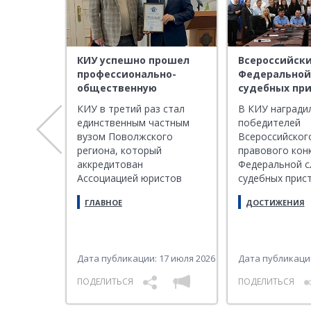
КИУ успешно прошел
Всероссийски
профессионально-
Федеральной
У вышли
общественную
судебных при
еского
аккредитацию
Школа прист
о
КИУ в третий раз стал
В КИУ награди
ерситета
Ассоциации юристов
единственным частным
победителей
ясова
России
кая
вузом Поволжского
Всероссийског
вили свои
региона, который
правового кон
ты в
аккредитован
Федеральной 
Ассоциацией юристов
судебных прис
конкурса
ЧЕСКИЙ
России
слушателей Ш
ГЛАВНОЕ
ДОСТИЖЕНИЯ
пристава
 и
ций на
18 мая 2026
Дата публикации: 17 июля 2026
Дата публикации
ПОДЕЛИТЬСЯ
ПОДЕЛИТЬСЯ