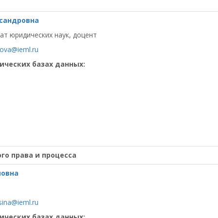
сандровна
ат юридических наук, доцент
ova@ieml.ru
ических базах данных:
го права и процесса
мовна
ina@ieml.ru
ических базах данных: