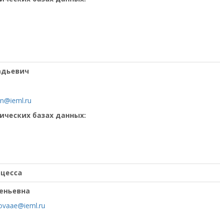
адьевич
tin@ieml.ru
ических базах данных:
оцесса
геньевна
ovaae@ieml.ru