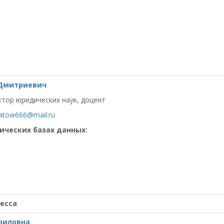
 Дмитриевич
тор юридических наук, доцент
atow666@mail.ru
ических базах данных:
есса
риловна