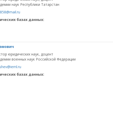
демии наук Республики Татарстан
5858@mail.ru
ических базах данных:
тамович
тор юридических наук, доцент
демии военных наук Российской Федерации
shev@ieml.ru
ических базах данных: