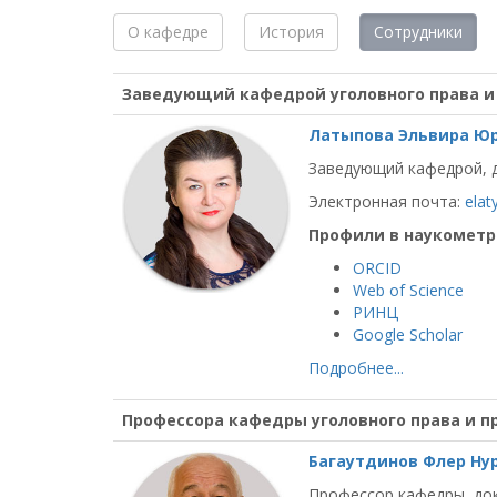
О кафедре
История
Сотрудники
Заведующий кафедрой уголовного права и
Латыпова Эльвира Ю
Заведующий кафедрой, д
Электронная почта:
elat
Профили в наукометр
ORCID
Web of Science
РИНЦ
Google Scholar
Подробнее...
Профессора кафедры уголовного права и п
Багаутдинов Флер Ну
Профессор кафедры, док