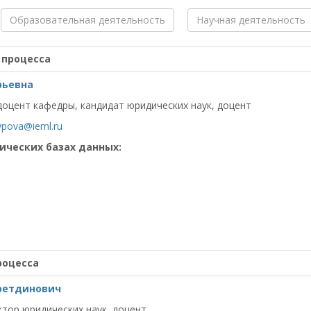
Образовательная деятельность
Научная деятельность
 процесса
рьевна
оцент кафедры, кандидат юридических наук, доцент
ypova@ieml.ru
ических базах данных:
роцесса
ретдинович
тор юридических наук, доцент