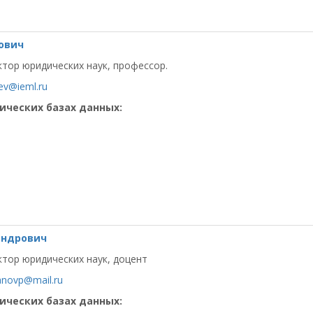
ович
тор юридических наук, профессор.
ev@ieml.ru
ических базах данных:
андрович
тор юридических наук, доцент
anovp@mail.ru
ических базах данных: