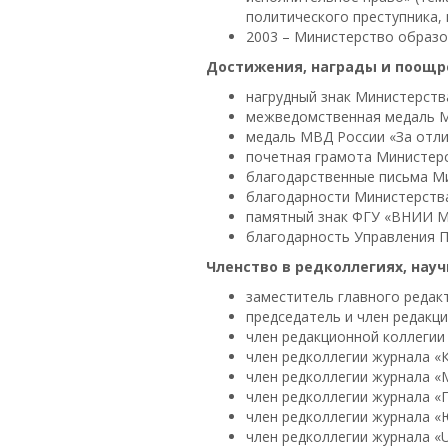
политического преступника,
2003 – Министерство образо
Достижения, награды и поощр
нагрудный знак Министерства
межведомственная медаль МО
медаль МВД России «За отлич
почетная грамота Министерс
благодарственные письма Ми
благодарности Министерства
памятный знак ФГУ «ВНИИ М
благодарность Управления П
Членство в редколлегиях, нау
заместитель главного редак
председатель и член редакц
член редакционной коллегии
член редколлегии журнала «К
член редколлегии журнала «
член редколлегии журнала «
член редколлегии журнала «
член редколлегии журнала «