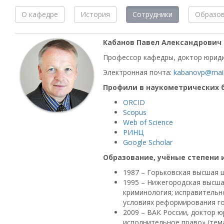
О кафедре
История
Сотрудники
Образов
Кабанов Павел Александрович
Профессор кафедры, доктор юриди
Электронная почта:
kabanovp@mail
Профили в наукометрических б
ORCID
Scopus
Web of Science
РИНЦ
Google Scholar
Образование, учёные степени 
1987 – Горьковская высшая 
1995 – Нижегородская высшая
криминология; исправительн
условиях реформирования го
2009 – ВАК России, доктор ю
исполнительное право» (тема