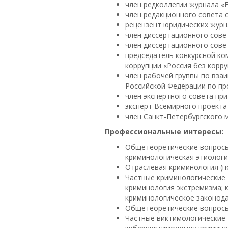
член редколлегии журнала «E-J
член редакционного совета с
рецензент юридических журн
член диссертационного сове
член диссертационного сове
председатель конкурсной ко
коррупции «Россия без корр
член рабочей группы по вза
Российской Федерации по пр
член экспертного совета пр
эксперт Всемирного проекта 
член Санкт-Петербургского 
Профессиональные интересы:
Общетеоретические вопросы 
криминологическая этиологи
Отраслевая криминология (п
Частные криминологические 
криминология экстремизма; 
криминологическое законода
Общетеоретические вопросы
Частные виктимологические 