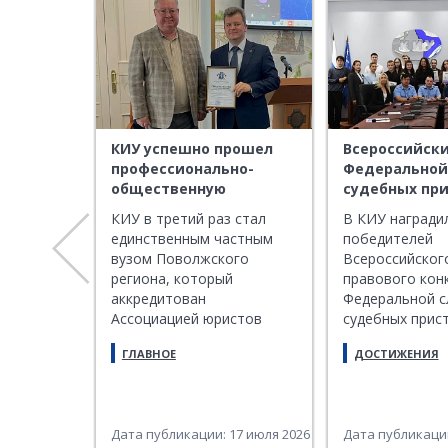
КИУ успешно прошел
Всероссийски
профессионально-
Федеральной
У вышли
общественную
судебных при
еского
аккредитацию
Школа прист
о
КИУ в третий раз стал
В КИУ награди
ерситета
Ассоциации юристов
единственным частным
победителей
ясова
России
кая
вузом Поволжского
Всероссийског
вили свои
региона, который
правового кон
ты в
аккредитован
Федеральной 
Ассоциацией юристов
судебных прис
конкурса
ЧЕСКИЙ
России
слушателей Ш
ГЛАВНОЕ
ДОСТИЖЕНИЯ
пристава
 и
ций на
18 мая 2026
Дата публикации: 17 июля 2026
Дата публикации