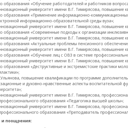
о образования «Обучение работодателей и работников вопроса
инновационный университет имени В.Г. Тимирясова, повышение
о образования «Применение информационно-коммуникационных 
ектронной информационно-образовательной среды вуза»;
инновационный университет имени В.Г. Тимирясова, повышение
о образования «Современные подходы к организации инклюзивн
инновационный университет имени В.Г. Тимирясова, повышение
о образования «Актуальные проблемы пенсионного обеспечения
инновационный университет имени В.Г. Тимирясова, повышение
о образования «Обучение лиц с ОВЗ в системе профессиональн
инновационный университет имени В.Г. Тимирясова, повышение
о образования «Деструктивные и экстремистские практики мол
лактики»;
Н. Ульянова, повышение квалификации по программе дополните
изационные и духовно-нравственные аспекты воспитательной ф
ерситета»;
инновационный университет имени В.Г. Тимирясова, профессион
профессионального образования «Педагогика высшей школы»;
инновационный университет имени В.Г. Тимирясова, профессион
профессионального образования «Преподаватель профессионал
 и поощрения: