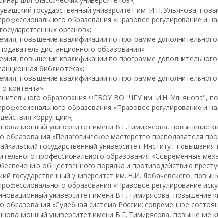
инар для классических университетов»;
увашский государственный университет им. И.Н. Ульянова, пов
профессионального образования «Правовое регулирование и на
государственных органов»;
демия, повышение квалификации по программе дополнительног
подаватель дистанционного образования»;
демия, повышение квалификации по программе дополнительног
танционная библиотека»;
демия, повышение квалификации по программе дополнительного
го контента»;
лнительного образования ФГБОУ ВО "ЧГУ им. И.Н. Ульянова", 
профессионального образования «Правовое регулирование и на
действия коррупции»;
инновационный университет имени В.Г.Тимирясова, повышение 
о образования «Педагогическое мастерство преподавателя про
Байкальский государственный университет Институт повышения
ительного профессионального образования «Современные меха
обеспечению общественного порядка и противодействию престу
кий государственный университет им. Н.И. Лобачевского, повы
профессионального образования «Правовое регулирование иску
инновационный университет имени В.Г. Тимирясова, повышение
 образования «Судебная система России: современное состоян
инновационный университет имени В.Г. Тимирясова, повышение