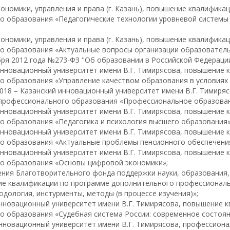
кономики, управления и права (г. Казань), повышение квалифик
о образования «Педагогические технологии уровневой системы
кономики, управления и права (г. Казань), повышение квалифик
о образования «Актуальные вопросы организации образователь
бря 2012 года №273-ФЗ "Об образовании в Российской Федерации
инновационный университет имени В.Г. Тимирясова, повышение
о образования «Управление качеством образования в условиях 
4.2018 – Казанский инновационный университет имени В.Г. Тимир
профессионального образования «Профессиональное образовани
инновационный университет имени В.Г. Тимирясова, повышение
о образования «Педагогика и психология высшего образования»
инновационный университет имени В.Г. Тимирясова, повышение
о образования «Актуальные проблемы пенсионного обеспечения
инновационный университет имени В.Г. Тимирясова, повышение
о образования «Основы цифровой экономики»;
ения Благотворительного фонда поддержки науки, образования,
ие квалификации по программе дополнительного профессиональ
одология, инстурменты, методы (в процессе изучения)»;
инновационный университет имени В.Г. Тимирясова, повышение
 образования «Судебная система России: современное состоян
инновационный университет имени В.Г. Тимирясова, профессион