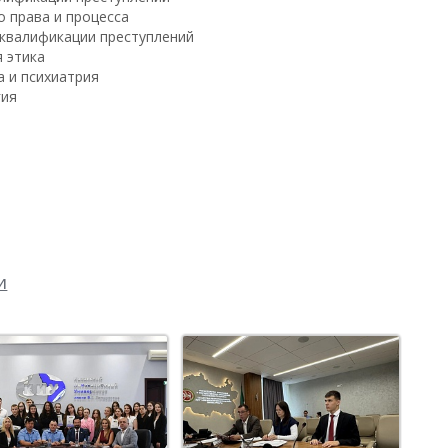
 права и процесса
квалификации преступлений
 этика
 и психиатрия
гия
и