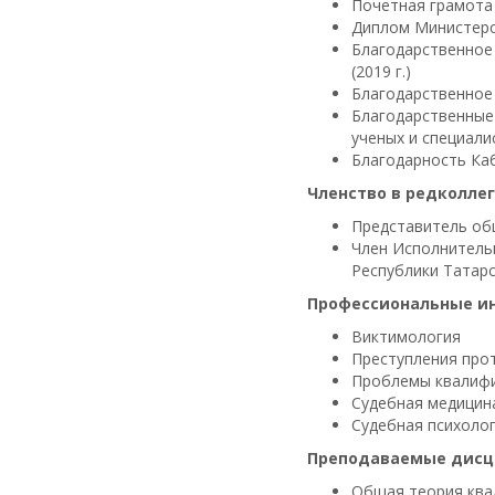
Почетная грамота 
Диплом Министерст
Благодарственное
(2019 г.)
Благодарственное 
Благодарственные
ученых и специалис
Благодарность Каб
Членство в редколлег
Представитель об
Член Исполнитель
Республики Татарс
Профессиональные и
Виктимология
Преступления про
Проблемы квалифи
Судебная медицин
Судебная психоло
Преподаваемые дисц
Общая теория ква