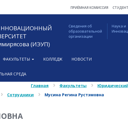
ПРИЁМНАЯ КОМИССИЯ
СТУДЕН
Сведения об
Наука и
 ИННОВАЦИОННЫЙ
образовательной
Иннова
ВЕРСИТЕТ
организации
Тимирясова (ИЭУП)
ФАКУЛЬТЕТЫ
КОЛЛЕДЖ
НОВОСТИ
ЬНАЯ СРЕДА
Главная
Факультеты
Юридически
Сотрудники
Мусина Регина Рустэмовна
МОВНА