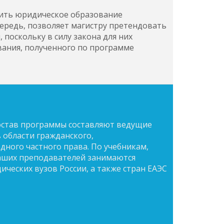
ить юридическое образование
чередь, позволяет магистру претендовать
 поскольку в силу закона для них
ания, полученного по программе
остав программы составляют ведущие
 области гражданского,
ного частного права. По учебникам,
аших преподавателей занимаются
ческих вузов России, а также стран ЕАЭС