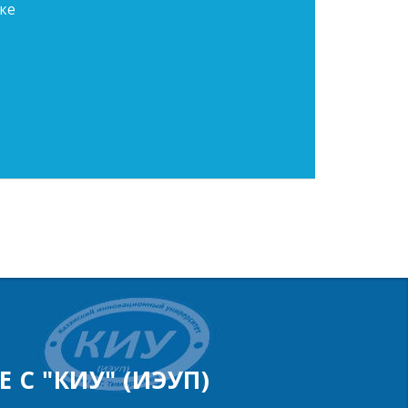
ке
 С "КИУ" (ИЭУП)