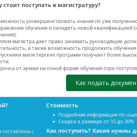
 стоит поступать в магистратуру?
можность усовершенствовать знания по уже полученно
равление обучения и овладеть новой квалификацией 
чения);
плом магистра дает право занимать руководящие долж
тельность, а также возможность продолжить обучение 
ускники магистерских программ получают более высок
сти;
рочка от армии на очной форме обучения (при поступле
Как подать докуме
ой?
Стоимость
Подробная информация по ссыл
Скидки в размере от 10 до 30%
Как поступить? Какие нужны 
 составлены с