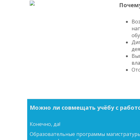
Почему
Воз
нап
обу
Ди
дея
Вып
вла
Отс
Можно ли совмещать учёбу с работ
Конечно, да!
Образовательные программы магистратуры