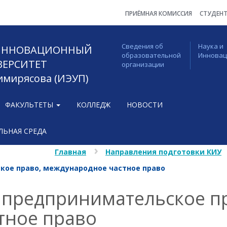
ПРИЁМНАЯ КОМИССИЯ
СТУДЕН
Сведения об
Наука и
 ИННОВАЦИОННЫЙ
образовательной
Иннова
ВЕРСИТЕТ
организации
Тимирясова (ИЭУП)
ФАКУЛЬТЕТЫ
КОЛЛЕДЖ
НОВОСТИ
ЬНАЯ СРЕДА
Главная
Направления подготовки КИУ
кое право, международное частное право
 предпринимательское п
тное право