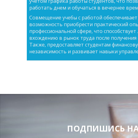
учетом графика работы студентов, что поз
работать днем и обучаться в вечернее врем
Совмещение учебы с работой обеспечивает
возможность приобрести практический опы
профессиональной сфере, что способствует
вхождению в рынок труда после получения 
Также, предоставляет студентам финансов
независимость и развивает навыки управл
ПОДПИШИСЬ НА Н