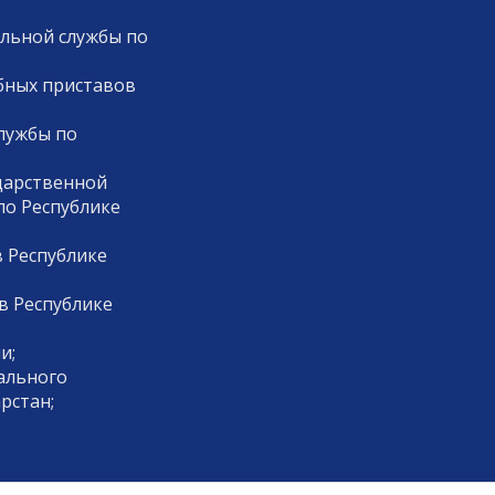
льной службы по
бных приставов
лужбы по
дарственной
по Республике
 Республике
в Республике
и;
ального
рстан;