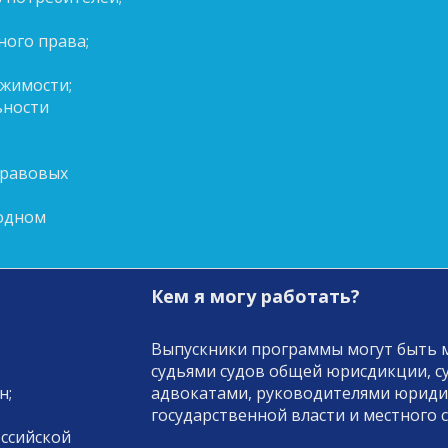
ого права;
жимости;
ьности
правовых
одном
Кем я могу работать?
Выпускники программы могут быть 
судьями судов общей юрисдикции, с
н;
адвокатами, руководителями юридич
государственной власти и местного с
ссийской