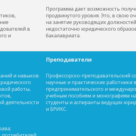
Программа дает возможность получ
тиков,
продвинутого уровня. Это, в свою о
ние
на занятие руководящих должностей,
едователей в
недостаточно юридического образов
ого и
бакалавриата.
Преподаватели
наний и навыков
Профессорско-преподавательский с
юридического
научные и практические работники в
овой работы,
предпринимательского и международ
нтов,
учебным пособиям и монографиям н
ой деятельности
студенты и аспиранты ведущих юриди
и БРИКС.
рава;
 потребителей;