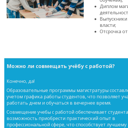
обучения);
Диплом маг
деятельност
Выпускники 
власти;
Отсрочка от
Можно ли совмещать учёбу с работой?
Конечно, да!
Образовательные программы магистратуры составл
учетом графика работы студентов, что позволяет у
работать днем и обучаться в вечернее время.
Совмещение учебы с работой обеспечивает студент
возможность приобрести практический опыт в
профессиональной сфере, что способствует лучшему