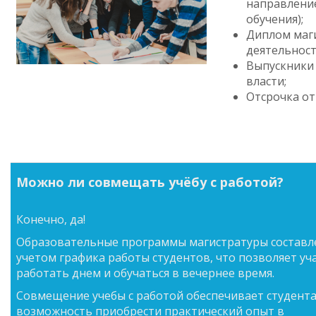
направление
обучения);
Диплом маг
деятельност
Выпускники 
власти;
Отсрочка от
Можно ли совмещать учёбу с работой?
Конечно, да!
Образовательные программы магистратуры составл
учетом графика работы студентов, что позволяет у
работать днем и обучаться в вечернее время.
Совмещение учебы с работой обеспечивает студент
возможность приобрести практический опыт в