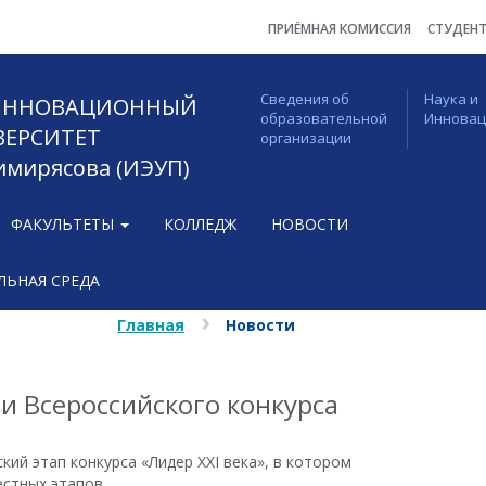
ПРИЁМНАЯ КОМИССИЯ
СТУДЕН
Сведения об
Наука и
 ИННОВАЦИОННЫЙ
образовательной
Иннова
ВЕРСИТЕТ
организации
Тимирясова (ИЭУП)
ФАКУЛЬТЕТЫ
КОЛЛЕДЖ
НОВОСТИ
ЬНАЯ СРЕДА
Главная
Новости
и Всероссийского конкурса
кий этап конкурса «Лидер XXI века», в котором
естных этапов.