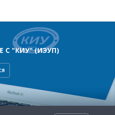
 С "КИУ" (ИЭУП)
СЯ