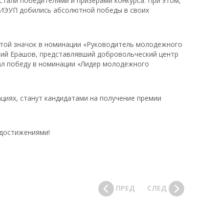
стали победителями и призерами конкурса. При этом,
ИЭУП добились абсолютной победы в своих
отой значок в номинации «Руководитель молодежного
рий Ерашов, представлявший добровольческий центр
л победу в номинации «Лидер молодежного
ациях, станут кандидатами на получение премии
 достижениями!
ПРЕД
СЛЕД