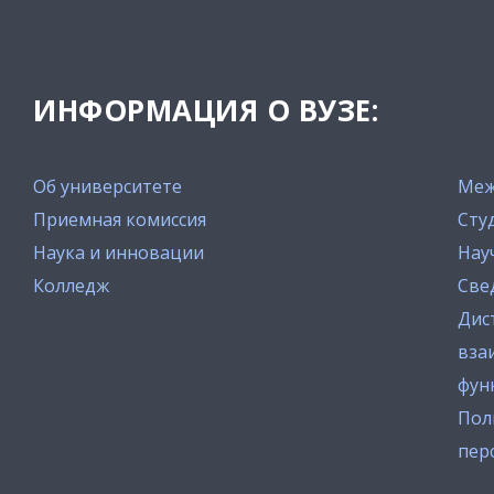
ИНФОРМАЦИЯ О ВУЗЕ:
Об университете
Меж
Приемная комиссия
Сту
Наука и инновации
Нау
Колледж
Све
Дис
вза
фун
Пол
пер