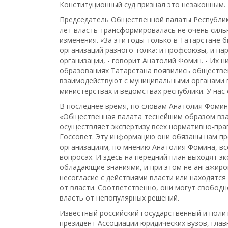
Конституционный суд признал это незаконным.
Председатель Общественной палаты Республики
лет власть трансформировалась не очень сил
изменения. «За эти годы только в Татарстане 
организаций разного толка: и профсоюзы, и п
организации, - говорит Анатолий Фомин. - Их 
образованиях Татарстана появились обществен
взаимодействуют с муниципальными органами 
министерствах и ведомствах республики. У на
В последнее время, по словам Анатолия Фомин
«Общественная палата теснейшим образом вза
осуществляет экспертизу всех нормативно-пра
Госсовет. Эту информацию они обязаны нам п
организациям, по мнению Анатолия Фомина, вс
вопросах. И здесь на передний план выходят э
обладающие знаниями, и при этом не ангажиро
несогласие с действиями власти или находятся
от власти. Соответственно, они могут свобод
власть от непопулярных решений.
Известный российский государственный и полит
президент Ассоциации юридических вузов, гла