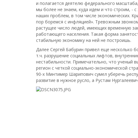
и полагается деятелю федерального масштаба, 
мы более не знаем, куда идем и что строим, - с
наших проблем, в том числе экономических. Кри
пор боремся с инфляцией». Тревожным звонком
растущее число людей, имеющих временную зан
работающего населения. Такая форма занятост
стабильную экономику на ней не построишь.
Далее Сергей Бабурин привел еще несколько б
т.ч. разрушение социальных лифтов, внутренни
нестабильности. Примечательно, что ученый в
регион с четкой социально-экономической стра
90-х Минтимер Шарипович сумел уберечь респу
развитие в нужное русло, а Рустам Нургалееви