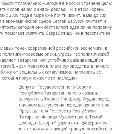
мыслит глобально: «Сегодня в России утрачена цель:
 этих слов начал он свой доклад. - И в этом корень
зис 2008 года в мире уже почти изжит, а мы до сих
 в экономической сфере Сергей Бабурин считает и
ятость: сегодня они составляют едва ли не половину
и помогает смягчить безработицу, но в перспективе
олевых точек современной российской экономики, в
е политико-правовые риски, угрозы геополитической
ыделяет Татарстан как устойчиво развивающийся
тегией. «Вам повезло в плане руководства: в начале
блику от социальных катаклизмов, направить ее
ч сегодня приумножает это наследие».
Депутат Государственного Совета
Республики Татарстан пятого созыва,
заслуженный юрист РФ Шакир Ягудин перед
началом выступления передал приветствие
Председателя Госсовета Республики
Татарстан Фарида Мухаметшина. Темой
доклада Шакира Ягудина стал федерализм
как основополагающий принцип российского