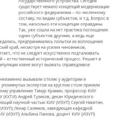
государственного устройства. Сегодня
существует немало концепций модернизации
российского федерализма – по численному
составу, по видам субъектов, и т.д. Вопрос в
том, насколько эти концепции оправданы.
Так, уже сошла на нет практика поглощения
одних субъектов другими, а ведь еще
ждались, предпринимались попытки их воплощения
ский край, несмотря на усилия чиновников,
читает, что не следует искусственно подталкивать
ий – естественный исторический процесс. Решает в
нипуляции извне могут вызвать справедливое
, неизменно вызывали отклик у аудитории и
упомянутых экспертов на круглом столе приняли
ному управлению Тимур Крамин, профессор КИУ
 (КХТИ) Андрей Тузиков, декан Юридического
ующий научной частью КИУ (ИЭУП) Сергей Никитин,
(ИЭУП) Ленар Салимов, заведующая кафедрой
ИУ (ИЭУП) Альбина Панова, доцент КИУ (ИЭУП)