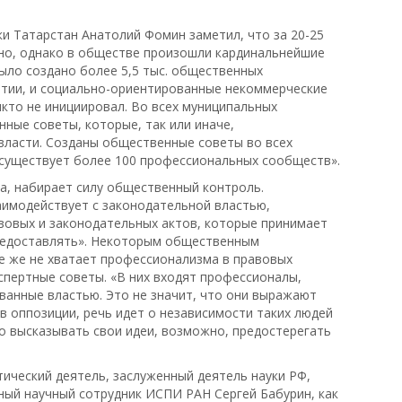
 Татарстан Анатолий Фомин заметил, что за 20-25
ьно, однако в обществе произошли кардинальнейшие
было создано более 5,5 тыс. общественных
артии, и социально-ориентированные некоммерческие
никто не инициировал. Во всех муниципальных
ные советы, которые, так или иначе,
власти. Созданы общественные советы во всех
с существует более 100 профессиональных сообществ».
а, набирает силу общественный контроль.
имодействует с законодательной властью,
вовых и законодательных актов, которые принимает
редоставлять». Некоторым общественным
е же не хватает профессионализма в правовых
кспертные советы. «В них входят профессионалы,
ванные властью. Это не значит, что они выражают
 в оппозиции, речь идет о независимости таких людей
но высказывать свои идеи, возможно, предостерегать
ический деятель, заслуженный деятель науки РФ,
вный научный сотрудник ИСПИ РАН Сергей Бабурин, как