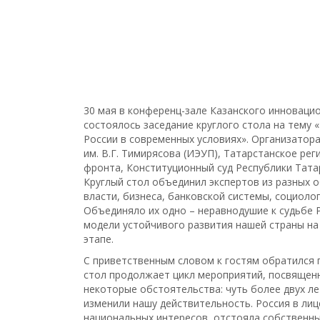
30 мая в конференц-зале Казанского инноваци
состоялось заседание круглого стола на тему
России в современных условиях». Организатор
им. В.Г. Тимирясова (ИЭУП), Татарстанское р
фронта, Конституционный суд Республики Тата
Круглый стол объединил экспертов из разных о
власти, бизнеса, банковской системы, социоло
Объединяло их одно – неравнодушие к судьбе 
модели устойчивого развития нашей страны н
этапе.
С приветственным словом к гостям обратился 
стол продолжает цикл мероприятий, посвященн
некоторые обстоятельства: чуть более двух ле
изменили нашу действительность. Россия в лиц
национальных интересов, отстояла собственны