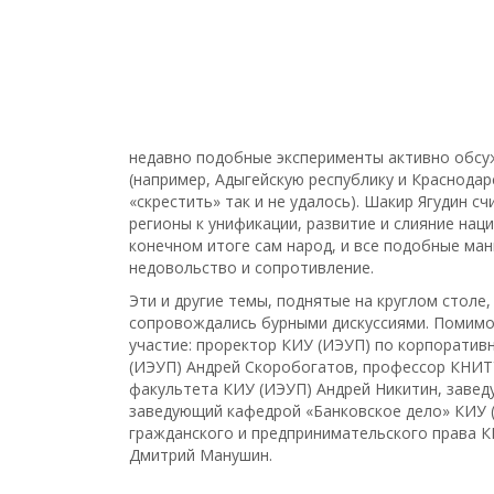
недавно подобные эксперименты активно обсу
(например, Адыгейскую республику и Краснодар
«скрестить» так и не удалось). Шакир Ягудин с
регионы к унификации, развитие и слияние нац
конечном итоге сам народ, и все подобные ма
недовольство и сопротивление.
Эти и другие темы, поднятые на круглом столе
сопровождались бурными дискуссиями. Помимо 
участие: проректор КИУ (ИЭУП) по корпоратив
(ИЭУП) Андрей Скоробогатов, профессор КНИТУ
факультета КИУ (ИЭУП) Андрей Никитин, завед
заведующий кафедрой «Банковское дело» КИУ 
гражданского и предпринимательского права К
Дмитрий Манушин.