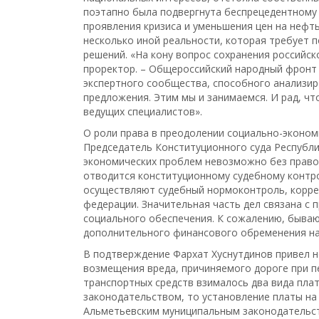
поэтапно была подвергнута беспрецедентному 
проявления кризиса и уменьшения цен на нефть
несколько иной реальности, которая требует 
решений. «На кону вопрос сохранения российск
проректор. – Общероссийский народный фронт
экспертного сообщества, способного анализи
предложения. Этим мы и занимаемся. И рад, чт
ведущих специалистов».
О роли права в преодолении социально-эконом
Председатель Конституционного суда Республи
экономических проблем невозможно без правов
отводится конституционному судебному контр
осуществляют судебный нормоконтроль, корре
федерации. Значительная часть дел связана с 
социального обеспечения. К сожалению, бываю
дополнительного финансового обременения на
В подтверждение Фархат Хуснутдинов привел н
возмещения вреда, причиняемого дороге при п
транспортных средств взималось два вида пла
законодательством, то установление платы на
Альметьевским муниципальным законодательст