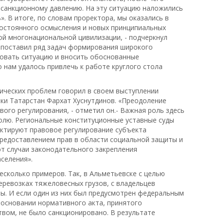
санкционному давлению. На эту ситуацию наложились
». В итоге, по словам проректора, мы оказались в
постоянного осмысления и новых принципиальных
ой многонациональной цивилизации, - подчеркнул
 поставил ряд задач формирования широкого
ровать ситуацию и вносить обоснованные
о нам удалось привлечь к работе круглого стола
ических проблем говорил в своем выступлении
ки Татарстан Фархат Хуснутдинов. «Преодоление
ого регулирования, - отметил он.- Важная роль здесь
олю. Региональные конституционные уставные суды
ктируют правовое регулирование субъекта
предоставлением прав в области социальной защиты и
т случаи законодательного закрепления
селения».
есколько примеров. Так, в Альметьевске с целью
еревозках тяжеловесных грузов, с владельцев
ты. И если один из них был предусмотрен федеральным
 основании нормативного акта, принятого
вом, не было санкционировано. В результате