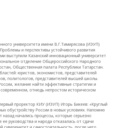
онного университета имени В.Г.Тимирясова (ИЭУП)
 «Проблемы и перспективы устойчивого развития
ами выступили Казанский инновационный университет
егиональное отделение Общероссийского Народного
рстан, Общественная палата Республики Татарстан.
бластей: юристов, экономистов, представителей
гов, политологов, представителей высшей школы.
России, желание найти эффективные стратегии и
а современном, отнюдь непростом историческом
первый проректор КИУ (ИЭУП) Игорь Бикеев: «Круглый
ых обустройству России в новых условиях. Напомню
т назад начались процессы, которые серьезно
е ее руководства и народа отказалась от сдачи
й суверенитет и самостоятельность, после чего