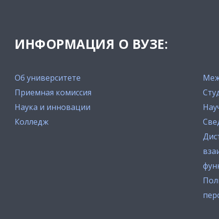
ИНФОРМАЦИЯ О ВУЗЕ:
Об университете
Меж
Приемная комиссия
Сту
Наука и инновации
Нау
Колледж
Све
Дис
вза
фун
Пол
пер