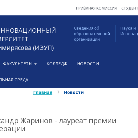
ПРИЁМНАЯ КОМИССИЯ
СТУДЕН
Сведения об
Наука и
 ИННОВАЦИОННЫЙ
образовательной
Иннова
ВЕРСИТЕТ
организации
Тимирясова (ИЭУП)
ФАКУЛЬТЕТЫ
КОЛЛЕДЖ
НОВОСТИ
ЬНАЯ СРЕДА
Главная
Новости
сандр Жаринов - лауреат премии
дерации