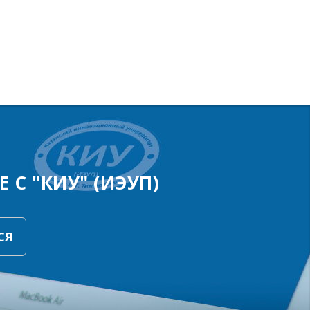
 С "КИУ" (ИЭУП)
СЯ