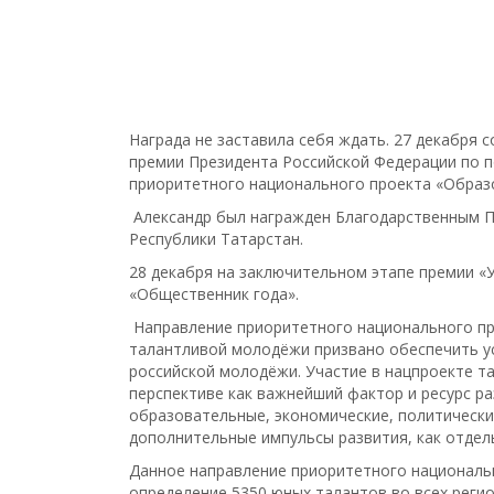
Награда не заставила себя ждать. 27 декабря
премии Президента Российской Федерации по 
приоритетного национального проекта «Образ
Александр был награжден Благодарственным 
Республики Татарстан.
28 декабря на заключительном этапе премии «
«Общественник года».
Направление приоритетного национального пр
талантливой молодёжи призвано обеспечить у
российской молодёжи. Участие в нацпроекте т
перспективе как важнейший фактор и ресурс р
образовательные, экономические, политически
дополнительные импульсы развития, как отдель
Данное направление приоритетного националь
определение 5350 юных талантов во всех регио