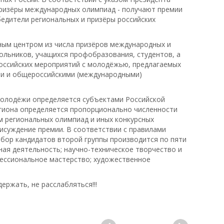
 призёры международных олимпиад - получают премии
обедители региональных и призёры российских
ным центром из числа призёров международных и
ольников, учащихся профобразования, студентов, а
российских мероприятий с молодёжью, предлагаемых
ти и общероссийскими (международными)
молодёжи определяется субъектами Российской
егиона определяется пропорционально численности
м региональных олимпиад и иных конкурсных
исуждение премии. В соответствии с правилами
бор кандидатов второй группы производится по пяти
ая деятельность; научно-техническое творчество и
фессиональное мастерство; художественное
ержать, не расслабляться!!!