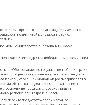
 состоялось торжественное награждение Лауреатов
поддержке талантливой молодежи в рамках
ование»
Письмом Министерства образования и науки
Успех года» Александр стал победителем в номинации
оекта «Образование» по государственной поддержке
словия для реализации инновационного потенциала
алантливой, способной молодёжи рассматривается в
азвития общества; её деятельность включение в
е и социальные процессы способно придать
ному региону, так и стране в целом.
ного проекта предусматривает ежегодное
нах России. В соответствии с указом Президента