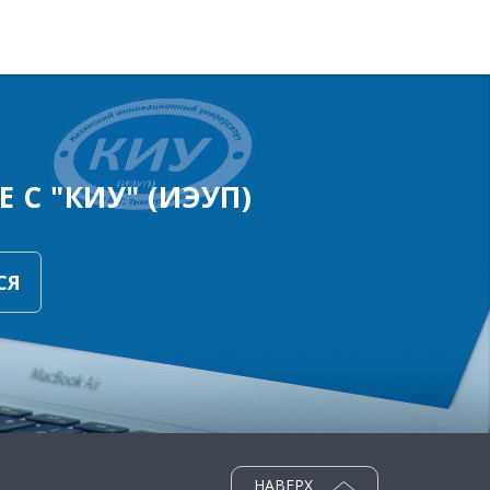
 С "КИУ" (ИЭУП)
СЯ
НАВЕРХ