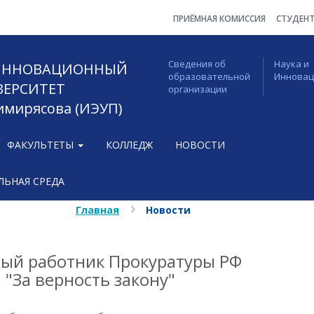
ПРИЁМНАЯ КОМИССИЯ
СТУДЕН
Сведения об
Наука и
 ИННОВАЦИОННЫЙ
образовательной
Иннова
ВЕРСИТЕТ
организации
Тимирясова (ИЭУП)
ФАКУЛЬТЕТЫ
КОЛЛЕДЖ
НОВОСТИ
ЬНАЯ СРЕДА
Главная
Новости
ный работник Прокуратуры РФ
"За верность закону"