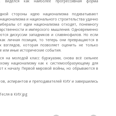
та, виделся как наиболее прогрессивная форма
дной стороны идею национализма подхватывают
и национализма и национального строительства удачно
ибералы от идеи национализма отходят, понемногу
дарственности и имперского мышления. Одновременно
ются дискуссии западников и славянофилов. Но если
 как личная позиция, то теперь они превращаются в
 взглядов, которая позволяет оценить не только
е или иные исторические события.
ся на молодой класс буржуазии, снова всё сильнее
скому национализму как к системообразующему для
ают к началу Первой мировой войны, но обрываются в
тов, аспирантов и преподавателей КИУ и завершились