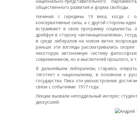
национально-представительного парламен
общественного развития и форма свободы.
Начиная с середины 19 века, когда с о
консервативные силы, а с другой стороны иде
встраивают в свою программу социалисты, л
дрейфуя в сторону «антинационализма», госу
в среде либералов на новом витке возрожда
раньше эти взгляды рассматривались скорее
некоторую автономную систему философских
современников, но и мыслителей прошлого, и т
В дальнейшем либерализм, стараясь опирать
тяготеет к национализму, в основном к рус
государства. Пика эти умонастроения достиг
связи с событиями 1917 года.
Лекции вызвали неподдельный интерес студен
дискуссией.