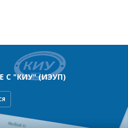
 С "КИУ" (ИЭУП)
СЯ