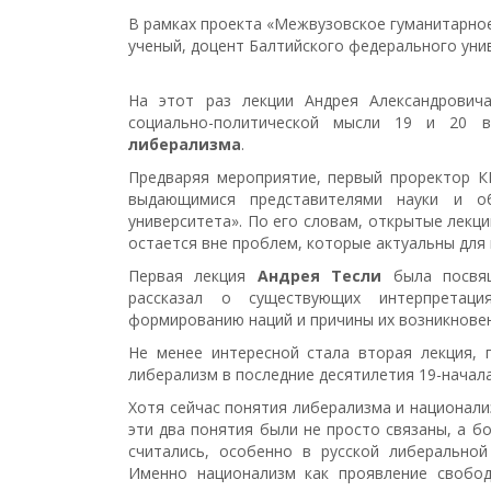
В рамках проекта «Межвузовское гуманитарное
ученый, доцент Балтийского федерального уни
На этот раз лекции Андрея Александровича
социально-политической мысли 19 и 20 
либерализма
.
Предваряя мероприятие, первый проректор 
выдающимися представителями науки и о
университета». По его словам, открытые лекци
остается вне проблем, которые актуальны для 
Первая лекция
Андрея Тесли
была посвящ
рассказал о существующих интерпретаци
формированию наций и причины их возникновен
Не менее интересной стала вторая лекция, 
либерализм в последние десятилетия 19-начала
Хотя сейчас понятия либерализма и национали
эти два понятия были не просто связаны, а б
считались, особенно в русской либеральной
Именно национализм как проявление свобод