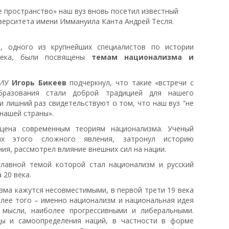
 пространство» наш вуз вновь посетил известный
верситета имени Иммануила Канта Андрей Тесля.
, одного из крупнейших специалистов по истории
века, были посвящены
темам национализма и
КИУ
Игорь Бикеев
подчеркнул, что такие «встречи с
бразования стали доброй традицией для нашего
и лишний раз свидетельствуют о том, что наш вуз "не
нашей страны».
ена современным теориям национализма. Ученый
ях этого сложного явления, затронул историю
ия, рассмотрел влияние внешних сил на нации.
главной темой которой стал национализм и русский
 20 века.
зма кажутся несовместимыми, в первой трети 19 века
олее того – именно национализм и национальная идея
 мысли, наиболее прогрессивными и либеральными.
ы и самоопределения наций, в частности в форме