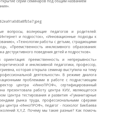
 открытие серии семинаров под общим названием
ния».
ные вопросы, волнующие педагогов и родителей:
 Интернет и подросток», «Инновационные подходы к
ованию», «Технологии работы с детьми, страдающими
од», «Преемственность инклюзивного образования:
ка деструктивного поведения детей и подростков».
 ориентация: преемственность и непрерывность»
еоретической и инклюзивной педагогики, профессор,
агриевна, которая открыла семинар выступила на тему
профессиональной деятельности». В режиме диалога
икационными проблемами в работе с подрастающим
иректор центра «ИнноПРОФ», сертифицированный
вна презентовала работу центра КИУ, являющегося
ом Центра тестирования и развития «Гуманитарные
рендами рынка труда, профессиональными сферами
ра центра «ИнноПРОФ», педагог - психолог Бикбаева
околений X,Y,Z. Почему мы такие разные? Как помочь