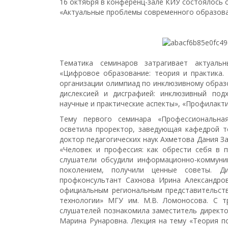
16 октября в конференц-зале КИУ состоялось
«Актуальные проблемы современного образова
Тематика семинаров затрагивает актуаль
«Цифровое образование: теория и практика.
организации олимпиад по инклюзивному образ
дислексией и дисграфией: инклюзивный подх
научные и практические аспекты», «Профилакти
Тему первого семинара «Профессиональная
осветила проректор, заведующая кафедрой т
доктор педагогических наук Ахметова Дания З
«Человек и профессия: как обрести себя в 
слушатели обсудили информационно-коммун
поколением, получили ценные советы. Д
профконсультант Сахнова Ирина Александро
официальным региональным представительств
технологии» МГУ им. М.В. Ломоносова. С т
слушателей познакомила заместитель директо
Марина Рунаровна. Лекция на тему «Теория п