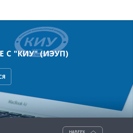
 С "КИУ" (ИЭУП)
СЯ
НАВЕРХ