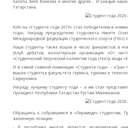
палаты Зиля Валеева и многие другие… И каждый нашел
Татарстана.
КИУ на «Студенте года-2019» стал победителем в номин
года». Награду председателю студсовета Никите Оси
Международной федерации студенческого спорта (FISU) И
Наши студенты также вошли в число финалистов в ном
(Клуб дебатов, волонтерская организация «От чисто
«Студенческий творческий коллектив года (театр моды «К
И в самой главной номинации «Студента года» – «Гран п
вышла студентка факультета сервиса, туризма и технол
Сафиуллина.
Награду лучшему студенту года – а им стал представ
Президент Республики Татарстан Рустам Минниханов.
Обращаясь к собравшимся в «Пирамиде» студентам, Пр
жизненную позицию.
- В республике многое делается: модернизация уни