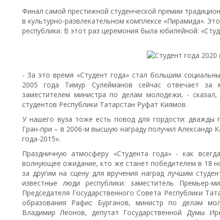
Финал самой престижной студенческой премии традиционн
в культурно-развлекательном комплексе «Пирамида». Это
республики. В этот раз церемония была юбилейной: «Студ
- За это время «Студент года» стал большим социальн
2005 года Тимур Сулейманов сейчас отвечает за 
заместителем министра по делам молодежи, - сказал, 
студентов Республики Татарстан Руфат Киямов.
У нашего вуза тоже есть повод для гордости: дважды 
Гран-при – в 2006-м высшую награду получил Александр 
года-2015».
Праздничную атмосферу «Студента года» - как всегд
волнующее ожидание, кто же станет победителем в 18 н
за другим на сцену для вручения наград лучшим студе
известные люди республики: заместитель Премьер-м
Председателя Государственного Совета Республики Тата
образования Рафис Бурганов, министр по делам мо
Владимир Леонов, депутат Государственной Думы Ир