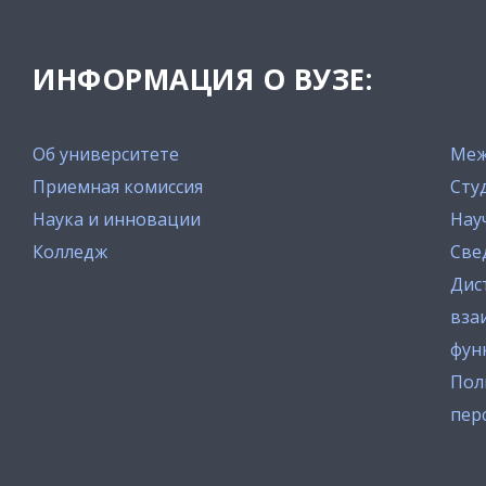
ИНФОРМАЦИЯ О ВУЗЕ:
Об университете
Меж
Приемная комиссия
Сту
Наука и инновации
Нау
Колледж
Све
Дис
вза
фун
Пол
пер