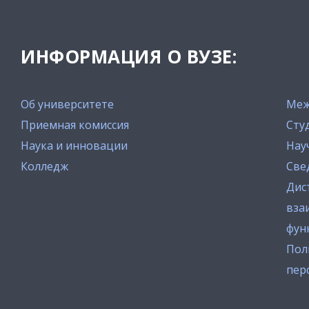
ИНФОРМАЦИЯ О ВУЗЕ:
Об университете
Меж
Приемная комиссия
Сту
Наука и инновации
Нау
Колледж
Све
Дис
вза
фун
Пол
пер