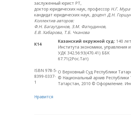
заслуженный юрист РТ,
доктор юридических наук, профессор
Н.Г. Мура
кандидат юридических наук, доцент
Д.Н. Горшу
Коллектив авторов:
Ф.Н. Багаутдинов, З.М. Фаткудинов,
Е.В. Хабарова, Т.Б. Чканова
Казанский окружной суд:
140 лет
К14
Института экономики, управления и п
УДК 342.56:93(470.41) ББК
67.71(2Рос.Тат)
ISBN 978-5-
О Верховный Суд Республики Татарс
8399-0337-
© Национальный архив Республики 
1
Татарстан, 2010 © Оформление. Инст
Нравится