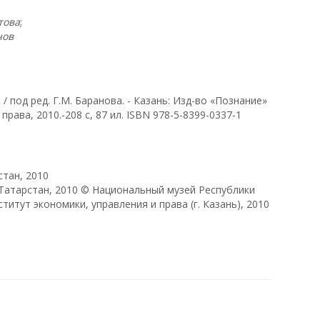
това
;
нов
 / под ред. Г.М. Баранова. - Ка­зань: Изд-во «Познание»
рава, 2010.-208 с, 87 ил. ISBN 978-5-8399-0337-1
тан, 2010
Татарстан, 2010 © Национальный музей Республики
итут экономики, управления и права (г. Казань), 2010