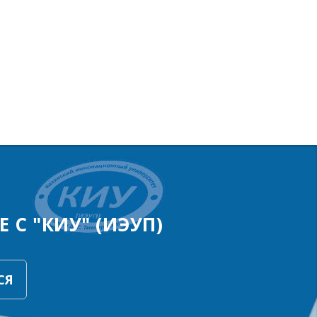
 С "КИУ" (ИЭУП)
СЯ