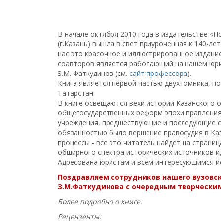
В начале октября 2010 года в издательстве «П
(г.Казань) вышла в свет приуроченная к 140-л
нас это красочное и иллюстрированное издание
соавторов является работающий на нашем юрид
З.М. Фаткудинов (см.
сайт профессора
).
Книга является первой частью двухтомника, п
Татарстан.
В книге освещаются вехи истории Казанского о
общегосударственных реформ эпохи правления 
учреждения, предшествую­щие и последующие с
обязан­ностью было вершение правосудия в Ка
процессы - все это читатель найдет на страниц
обширного спектра исторических источников и,
Адресована юристам и всем интересующимся и
Поздравляем сотрудников нашего вузовск
З.М.Фаткудинова с очередным творческим
Более подробно о книге:
Рецензенты: