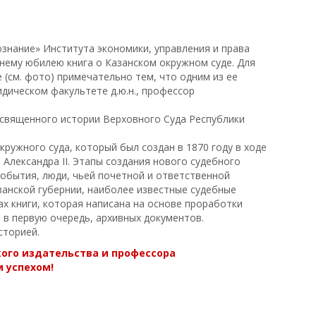
ознание» Института экономики, управления и права
етнему юбилею книга о Казанском окружном суде. Для
 (см. фото) примечательно тем, что одним из ее
ическом факультете д.ю.н., профессор
освященного истории Вер­ховного Суда Республики
кружного суда, который был создан в 1870 году в ходе
Александра II. Этапы создания нового судебного
обытия, люди, чьей почетной и ответственной
занской губернии, наиболее известные судебные
ах книги, которая на­писана на основе проработки
 в первую очередь, архивных документов.
сторией.
ого издательства и профессора
 успехом!