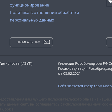
функционирование
Политика в отношении обработки
персональных данных
НАПИСАТЬ НАМ
 Тимирясова (ИЭУП)
Лицензия Рособрнадзора РФ Се
Госаккредитация Рособрнадзор
от 05.02.2021
Сайт является средством мас
редоставления вам лучшего пользовательского опыта на нашем 
ть данный сайт, вы соглашаетесь с использованием нами cooki
а Cookie
.