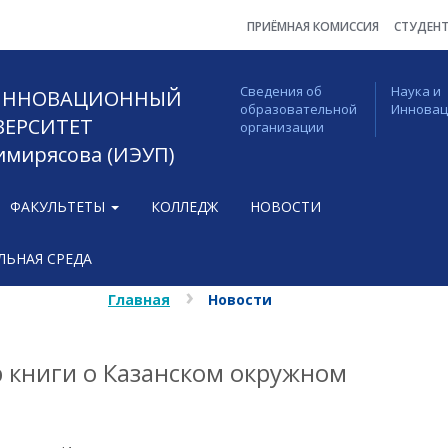
ПРИЁМНАЯ КОМИССИЯ
СТУДЕН
Сведения об
Наука и
 ИННОВАЦИОННЫЙ
образовательной
Иннова
ВЕРСИТЕТ
организации
Тимирясова (ИЭУП)
ФАКУЛЬТЕТЫ
КОЛЛЕДЖ
НОВОСТИ
ЬНАЯ СРЕДА
Главная
Новости
р книги о Казанском окружном