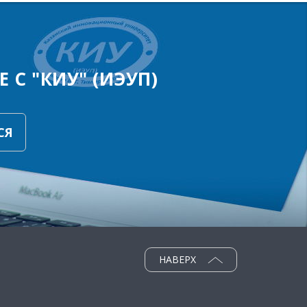
 С "КИУ" (ИЭУП)
СЯ
НАВЕРХ