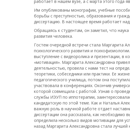
работает в нашем вузе, а с марта этого года 
Им опубликованы монографии, учебные пособия
борьбы с преступностью, образования и гражд
диссертацию. В настоящее время работает над
Обращаясь к студентам, он заметил, что наука
развития человека.
Гостем очередной встречи стала Маргарита А
психологического развития и психофизиологии.
выступление с видеоролика и презентации, в к
«мотивация». Маргарита Александровна приве
деятельностью, провела с нами тест на определ
теоретики, собеседники или практики. Ее жизне
педагогического училища, потом она поступила
участвовала в конференциях. Окончив универси
которой совмещала с работой. Узнав о провед
службы ИЭУП по иппотерапии, заинтересовала
кандидатскую по этой теме. Как и Наталья Ал
важную роль в научной работе отдает наставн
диссертации она рассказала, как необходимо вы
определила несколько видов мотивации для ус
назад Маргарита Александровна стала лучшей 