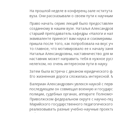
На прошлой неделе в конференц-зале нститута
вуза. Они рассказывали о своем пути к научны
Право начать серию лекций было предоставлен
созданному в нашем вузе. Наталья Александров
старший преподаватель кафедры «Налоги и нал
эквиваленте принесет вам наука и соизмеримы 
пришла после того, как попробовала на вкус уч
то главное, что мотивировало ее к началу заня
Натальи Александровны, наставничество для м
наставник может направить тебя в нужное русл
нелегком, но очень интересном пути в науку.
Затем была встреча с деканом юридического 
Его жизненная дорога сложилась интересной. М
Валериан Александрович увлекся наукой с перв
последующем он совмещал военную и государст
полиции, судебных органах, аппарате Полномо
Приволжском федеральном округе с научно-пед
Марийского государственного педагогического
реализовывать разные учебно-научные проекты