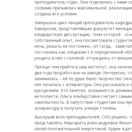
преподаватель года». Она поделилась с нами с
словами-призывом к максимальной реализации с
созданы все условия.
Завершала цикл лекций преподаватель кафедры
Камарская, представлявшая факультет менеджм
кандидатскую диссертацию, тема которой - «Си
собственный опыт, она посоветовала студент
ночь, решать ее постоянно. «И тогда, - замети
состоялись как специалист в определенной обл
уходить в нее с головой, отчуждаясь от внешне
Прежде чем прийти в наш институт, она окончи
два года проработала на заводе. Интересно, ч
занималась – ей по душе было творчество: пел
нее началась с аспирантуры. Она рассказала и 
рукоделием. Это занятие, оказывается, развив
интеллекта. Ольга Альбертовна считает самым
самобытность. В напутствие студентам она пр
аспирантуру и получать ученую степень.
Выслушав всех преподавателей, СНО решило, ч
представлять Маргарита Александровна Филат
своей положительной энергетикой. Будем ждат