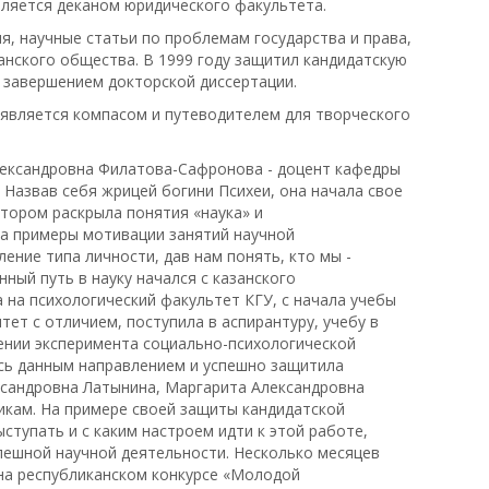
является деканом юридического факультета.
, научные статьи по проблемам государства и права,
анского общества. В 1999 году защитил кандидатскую
 завершением докторской диссертации.
 является компасом и путеводителем для творческого
лександровна Филатова-Сафронова - доцент кафедры
 Назвав себя жрицей богини Психеи, она начала свое
отором раскрыла понятия «наука» и
ла примеры мотивации занятий научной
ение типа личности, дав нам понять, кто мы -
нный путь в науку начался с казанского
 на психологический факультет КГУ, с начала учебы
тет с отличием, поступила в аспирантуру, учебу в
ении эксперимента социально-психологической
сь данным направлением и успешно защитила
ександровна Латынина, Маргарита Александровна
икам. На примере своей защиты кандидатской
ступать и с каким настроем идти к этой работе,
пешной научной деятельности. Несколько месяцев
на республиканском конкурсе «Молодой