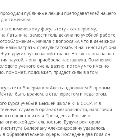
 проходили публичные лекции преподавателей нашего
м достижениям.
о экономическому факультету - как первому,
на Латынина, заместитель декана по учебной работе,
огообложение», начала с вопроса «А что в денежном
ли наши затраты с результатом?». В наш институт она
ебу в других вузах нашей страны. Но здесь она нашла
тия наукой, - она приобрела наставника. По мнению
олодого ученого очень важно, потому что именно
о, поможет, подскажет, придаст силы в этом
факультета Валерианом Александровичем Егоровым.
ечтал быть врачом, а стал юристом и педагогом.
ого курса учебы в Высшей школе КГБ СССР. И в
венную службу в органах безопасности, налоговой
чного представителя Президента России в
агогической деятельностью. Будучи ректором
 института Валериану Александровичу удавалось
 в образовательной сфере. Последние два года он