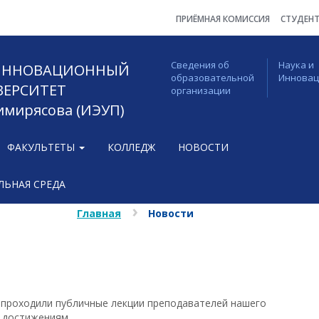
ПРИЁМНАЯ КОМИССИЯ
СТУДЕН
Сведения об
Наука и
 ИННОВАЦИОННЫЙ
образовательной
Иннова
ВЕРСИТЕТ
организации
Тимирясова (ИЭУП)
ФАКУЛЬТЕТЫ
КОЛЛЕДЖ
НОВОСТИ
ЬНАЯ СРЕДА
Главная
Новости
 проходили публичные лекции преподавателей нашего
м достижениям.