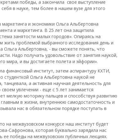
екретами победы, а закончила свое выступление
ебя в науке, тем более в нашем вузе для этого
 маркетинга и экономики Ольга Альбертовна
ента и маркетинга. В 25 лет она защитила
стема занятости малых городов». Опираясь на
ам жить проблемой выбранного исследования день и
ла Ольга Альбертовна, - вы сможете понять, что
асти. Надо получать удовольствие от занятия наукой,
го мира, и вы достигаете полета и эйфории».
ла финансовый институт, затем аспирантуру КХТИ,
то студенткой Ольга Альбертовна наукой не
а, танцевала, а активная научная деятельность для
о своем увлечении - еще с 5 лет занимается
ает мелкую моторику пальцев и способствуя развитию
 главным в жизни, внутреннюю самодостаточность и
изывала нас в обязательном порядке поступать в
то на межвузовском конкурсе наш институт будет
ова-Сафронова, которая буквально зарядила нас
ь ее победы на межвузовских публичных лекциях.