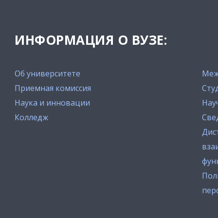
ИНФОРМАЦИЯ О ВУЗЕ:
Об университете
Меж
Приемная комиссия
Сту
Наука и инновации
Нау
Колледж
Све
Дис
вза
фун
Пол
пер