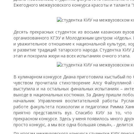
Ежегодного межвузовского конкурса красоты и таланта "Яз
Десять прекрасных студенток из восьми казанских вузо
организованного КГЭУ и Молодежным центром «Идель». 
и уважительное отношение к национальной культуре, хо
и развитие традиций татарского народа. Студентка КИУ
этап и покорила жюри на всех испытаниях очного этапа.
В кулинарном конкурсе Диана приготовила кыстыбый по 
чувством прочитала стихотворение Алсу Файзуллиной
выступила и на остальных финальных испытаниях – инте
выходе в национальных костюмах. За Диану пришли побо
начальник Управления воспитательной работы Русла
работе факультета психологии и педагогики Римма Хан
приятно представлять вуз. Спасибо КИУ за то, что
прекрасном конкурсе. Здесь у меня появилось много друзе
просто конкурс, а мы все одна большая семья», - делитс
По итогам межвузовского конкурса студентке КИУ присуд