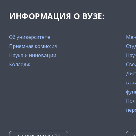
ИНФОРМАЦИЯ О ВУЗЕ:
Об университете
Меж
Приемная комиссия
Сту
Наука и инновации
Нау
Колледж
Све
Дис
вза
фун
Пол
пер