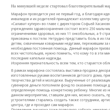
На минувшей неделе стартовал благотворительный м
Марафон проводится уже не первый год, а благодаря иде
инвалидов и их родителей принадлежит коллективу цент
«Салават купере» во главе с директором Софьей Хасаново
учреждениях здравоохранения состоит всего 250 мальчи
ограничениями здоровья, из них 11 онкобольных, а 9 ст
прикованы к постели. Нетрудно представить боль в их гл
детям, охваченным коварными недугами, пережившим за к
необходима постоянная помощь. Данный марафон призван
всех чистопольцев, нужно помнить, что кому-то в эти ми
последние капельки надежды.
Искренняя признательность всем тем, кто старается обле
В рамках марафона состоялась выставка-продажа декора
изготовленных руками воспитанников детского дома, пр
творчества детей и молодежи. Вырученные от реализации
сувениров деньги пополнили фонд по оказанию помощи д
определенную помощь конкретному ребенку. Многие из н
данном мероприятии, ставшем для них, можно сказать, п
устроителями старались создать также сотрудники, арт
центра, где и проходил сам марафон.
Проведение аукциона тоже позволило собрать немалую с