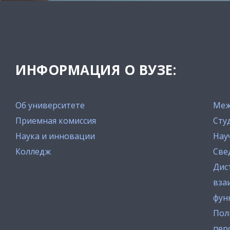
ИНФОРМАЦИЯ О ВУЗЕ:
Об университете
Меж
Приемная комиссия
Сту
Наука и инновации
Нау
Колледж
Све
Дис
вза
фун
Пол
пер