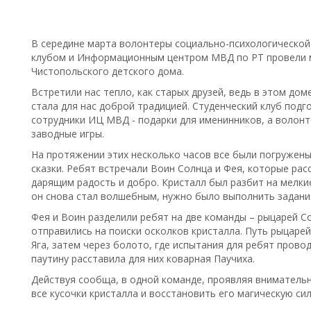
В середине марта волонтеры социально-психологической
клубом и Информационным центром МВД по РТ провели 
Чистопольского детского дома.
Встретили нас тепло, как старых друзей, ведь в этом дом
стала для нас доброй традицией. Студенческий клуб подг
сотрудники ИЦ МВД - подарки для именинников, а волонт
заводные игры.
На протяжении этих несколько часов все были погружен
сказки. Ребят встречали Воин Солнца и Фея, которые рас
дарящим радость и добро. Кристалл был разбит на мелки
он снова стал волшебным, нужно было выполнить задани
Фея и Воин разделили ребят на две команды – рыцарей Со
отправились на поиски осколков кристалла. Путь рыцарей
Яга, затем через болото, где испытания для ребят провод
паутину расставила для них коварная Паучиха.
Действуя сообща, в одной команде, проявляя внимательно
все кусочки кристалла и восстановить его магическую сил