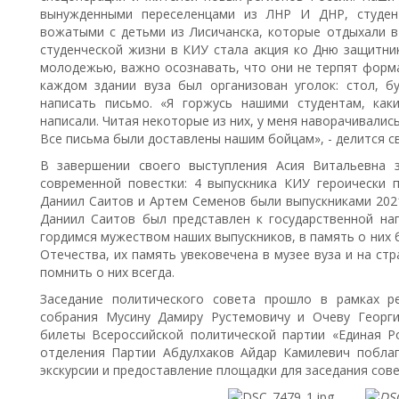
вынужденными переселенцами из ЛНР И ДНР, студент
вожатыми с детьми из Лисичанска, которые отдыхали 
студенческой жизни в КИУ стала акция ко Дню защитни
молодежью, важно осознавать, что они не терпят форма
каждом здании вуза был организован уголок: стол, 
написать письмо. «Я горжусь нашими студентам, как
написали. Читая некоторые из них, у меня наворачивались
Все письма были доставлены нашим бойцам», - делится 
В завершении своего выступления Асия Витальевна 
современной повестки: 4 выпускника КИУ героически 
Даниил Саитов и Артем Семенов были выпускниками 202
Даниил Саитов был представлен к государственной на
гордимся мужеством наших выпускников, в память о них 
Отечества, их память увековечена в музее вуза и на стр
помнить о них всегда.
Заседание политического совета прошло в рамках р
собрания Мусину Дамиру Рустемовичу и Очеву Георг
билеты Всероссийской политической партии «Единая Ро
отделения Партии Абдулхаков Айдар Камилевич побла
экскурсии и предоставление площадки для заседания сове