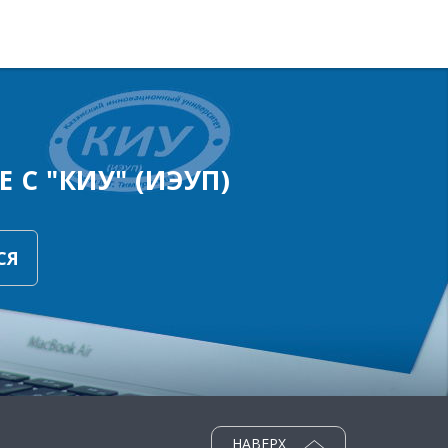
 С "КИУ" (ИЭУП)
СЯ
НАВЕРХ