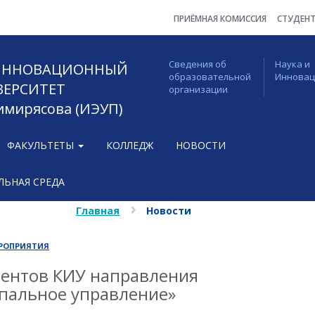
ПРИЁМНАЯ КОМИССИЯ
СТУДЕН
Сведения об
Наука и
 ИННОВАЦИОННЫЙ
образовательной
Иннова
ВЕРСИТЕТ
организации
Тимирясова (ИЭУП)
ФАКУЛЬТЕТЫ
КОЛЛЕДЖ
НОВОСТИ
ЬНАЯ СРЕДА
Главная
Новости
РОПРИЯТИЯ
дентов КИУ направления
пальное управление»