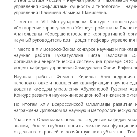
и геополитике России – научная работа Николаевой Ан
управления конфликтами: сущность и типология» – научн
управления Шаймиева Эльмира Шамилевна.
1 место в VIII Международном Конкурсе концептуа
«Сотворение справедливого Жизнеустройства на Планете
Анатольевны «Совершенствование корпоративной орга
научный руководитель к.э.н., доцент кафедры управления
1 место в XIV Всероссийском конкурсе научных и прикла
научная работа Тухватуллина Нияза Наиловича «С
организации энергетической системы (на примере ООО «Э
доцент кафедры управления Хамидуллина Фания Рафиков
Научная работа Фомина Кирилла Александровича
переподготовке и повышению квалификации научно-педаго
доцента кафедры управления Абулхановой Гузелии Аз
Конкурс развития научно-инновационной и инженерно-те
По итогам XXIV Всероссийской Олимпиады развития н
награждена Дипломом за научную и методологическую по
Участие в Олимпиадах помогло студентам кафедры упр
знания, более глубоко понять механизмы функционир
отдельных отраслей и хозяйствующих субъектов. Тем