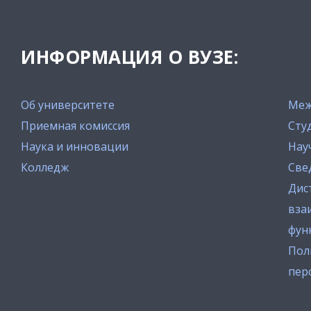
ИНФОРМАЦИЯ О ВУЗЕ:
Об университете
Меж
Приемная комиссия
Сту
Наука и инновации
Нау
Колледж
Све
Дис
вза
фун
Пол
пер