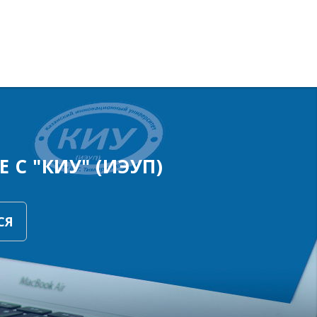
 С "КИУ" (ИЭУП)
СЯ