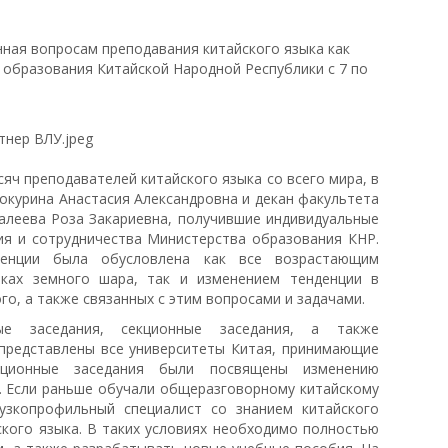
ная вопросам преподавания китайского языка как
образования Китайской Народной Республики с 7 по
яч преподавателей китайского языка со всего мира, в
Кокурина Анастасия Александровна и декан факультета
алеева Роза Закариевна, получившие индивидуальные
ия и сотрудничества Министерства образования КНР.
ренции была обусловлена как все возрастающим
лках земного шара, так и изменением тенденции в
го, а также связанных с этим вопросами и задачами.
е заседания, секционные заседания, а также
 представлены все университеты Китая, принимающие
кционные заседания были посвящены изменению
а. Если раньше обучали общеразговорному китайскому
узкопрофильный специалист со знанием китайского
ского языка. В таких условиях необходимо полностью