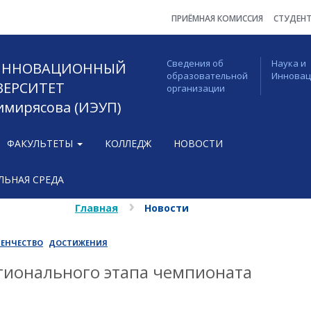
ПРИЁМНАЯ КОМИССИЯ
СТУДЕН
Сведения об
Наука и
 ИННОВАЦИОННЫЙ
образовательной
Иннова
ВЕРСИТЕТ
организации
Тимирясова (ИЭУП)
ФАКУЛЬТЕТЫ
КОЛЛЕДЖ
НОВОСТИ
ЬНАЯ СРЕДА
Главная
Новости
ЕНЧЕСТВО
ДОСТИЖЕНИЯ
гионального этапа чемпионата